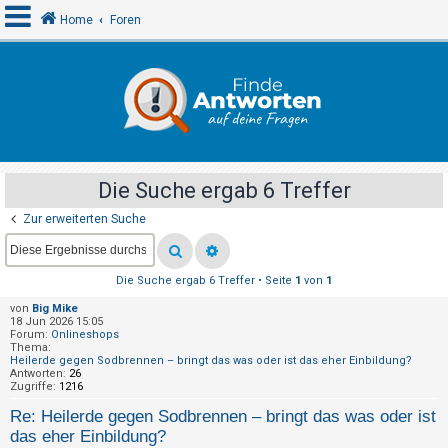
Home
Foren
A
n
m
e
Die Suche ergab 6 Treffer
l
Zur erweiterten Suche
d
e
n
Die Suche ergab 6 Treffer • Seite
1
von
1
von
Big Mike
18 Jun 2026 15:05
R
Forum:
Onlineshops
Thema:
e
Heilerde gegen Sodbrennen – bringt das was oder ist das eher Einbildung?
Antworten:
26
g
Zugriffe:
1216
i
Re: Heilerde gegen Sodbrennen – bringt das was oder ist
s
das eher Einbildung?