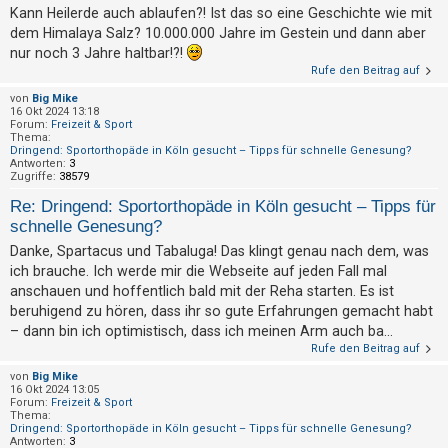
t
Kann Heilerde auch ablaufen?! Ist das so eine Geschichte wie mit
r
dem Himalaya Salz? 10.000.000 Jahre im Gestein und dann aber
nur noch 3 Jahre haltbar!?!
i
Rufe den Beitrag auf
e
von
Big Mike
r
16 Okt 2024 13:18
Forum:
Freizeit & Sport
e
Thema:
n
Dringend: Sportorthopäde in Köln gesucht – Tipps für schnelle Genesung?
Antworten:
3
Zugriffe:
38579
Re: Dringend: Sportorthopäde in Köln gesucht – Tipps für
U
schnelle Genesung?
n
Danke, Spartacus und Tabaluga! Das klingt genau nach dem, was
b
ich brauche. Ich werde mir die Webseite auf jeden Fall mal
e
anschauen und hoffentlich bald mit der Reha starten. Es ist
beruhigend zu hören, dass ihr so gute Erfahrungen gemacht habt
a
– dann bin ich optimistisch, dass ich meinen Arm auch ba...
n
Rufe den Beitrag auf
t
von
Big Mike
w
16 Okt 2024 13:05
Forum:
Freizeit & Sport
o
Thema:
Dringend: Sportorthopäde in Köln gesucht – Tipps für schnelle Genesung?
r
Antworten:
3