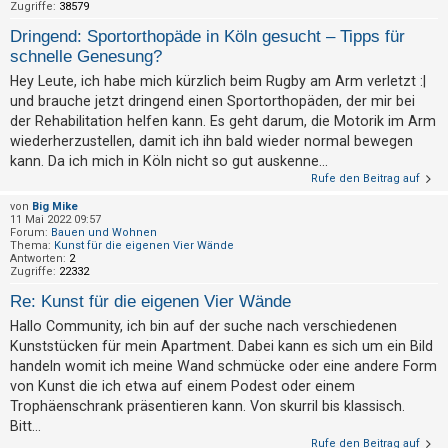
Zugriffe:
38579
t
e
Dringend: Sportorthopäde in Köln gesucht – Tipps für
schnelle Genesung?
t
Hey Leute, ich habe mich kürzlich beim Rugby am Arm verletzt :|
e
und brauche jetzt dringend einen Sportorthopäden, der mir bei
T
der Rehabilitation helfen kann. Es geht darum, die Motorik im Arm
h
wiederherzustellen, damit ich ihn bald wieder normal bewegen
e
kann. Da ich mich in Köln nicht so gut auskenne...
m
Rufe den Beitrag auf
e
von
Big Mike
11 Mai 2022 09:57
n
Forum:
Bauen und Wohnen
Thema:
Kunst für die eigenen Vier Wände
Antworten:
2
Zugriffe:
22332
A
Re: Kunst für die eigenen Vier Wände
k
Hallo Community, ich bin auf der suche nach verschiedenen
t
Kunststücken für mein Apartment. Dabei kann es sich um ein Bild
i
handeln womit ich meine Wand schmücke oder eine andere Form
von Kunst die ich etwa auf einem Podest oder einem
v
Trophäenschrank präsentieren kann. Von skurril bis klassisch.
e
Bitt...
T
Rufe den Beitrag auf