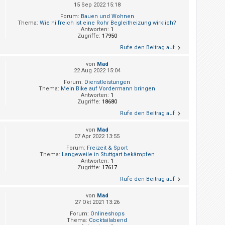
15 Sep 2022 15:18
Forum:
Bauen und Wohnen
Thema:
Wie hilfreich ist eine Rohr Begleitheizung wirklich?
Antworten:
1
Zugriffe:
17950
Rufe den Beitrag auf
von
Mad
22 Aug 2022 15:04
Forum:
Dienstleistungen
Thema:
Mein Bike auf Vordermann bringen
Antworten:
1
Zugriffe:
18680
Rufe den Beitrag auf
von
Mad
07 Apr 2022 13:55
Forum:
Freizeit & Sport
Thema:
Langeweile in Stuttgart bekämpfen
Antworten:
1
Zugriffe:
17617
Rufe den Beitrag auf
von
Mad
27 Okt 2021 13:26
Forum:
Onlineshops
Thema:
Cocktailabend