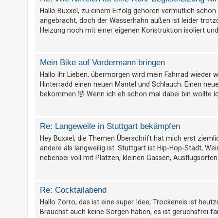
t
Hallo Buxxel, zu einem Erfolg gehören vermutlich schon
r
angebracht, doch der Wasserhahn außen ist leider trot
i
Heizung noch mit einer eigenen Konstruktion isoliert und 
e
r
Mein Bike auf Vordermann bringen
e
n
Hallo ihr Lieben, übermorgen wird mein Fahrrad wieder 
Hinterradd einen neuen Mantel und Schlauch. Einen ne
bekommen 🤣 Wenn ich eh schon mal dabei bin wollte 
U
n
Re: Langeweile in Stuttgart bekämpfen
b
Hey Buxxel, die Themen Überschrift hat mich erst ziemli
e
andere als langweilig ist. Stuttgart ist Hip-Hop-Stadt,
a
nebenbei voll mit Plätzen, kleinen Gassen, Ausflugsorten
n
t
w
Re: Cocktailabend
o
Hallo Zorro, das ist eine super Idee, Trockeneis ist heut
r
Brauchst auch keine Sorgen haben, es ist geruchsfrei far