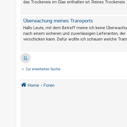
das Trockeneis im Glas enthalten ist. Reines Trockeneis ..
t
e
t
Überwachung meines Transports
e
Hallo Leute, mit dem Betreff meine ich keine Überwachu
T
nach einem sicheren und zuverlässigen Lieferanten, der
h
verschicken kann. Dafür wollte ich schauen welche Tran
e
m
e
n
Zur erweiterten Suche
A
Home
Foren
k
t
i
v
e
T