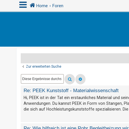
Home
Foren
A
n
m
e
l
d
Zur erweiterten Suche
e
n
Re: PEEK Kunststoff - Materialwissenschaft
R
Hi, PEEK ist in der Tat ein erstaunliches Material und s
Anwendungen. Du kannst PEEK in Form von Stangen, Platt
e
die sich auf Hochleistungskunststoffe spezialisieren. Die
g
i
s
Re: Wie hilfreich ist eine Rohr Begleitheizung wir