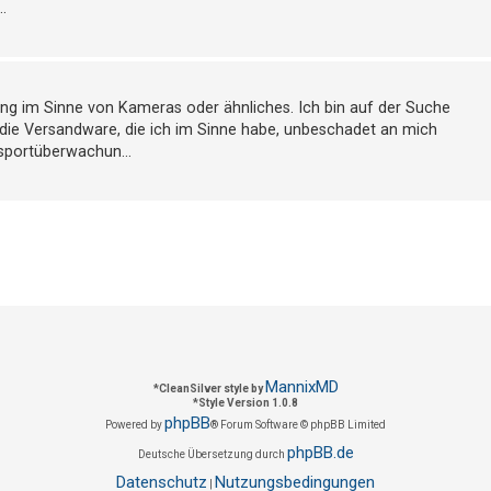
.
ng im Sinne von Kameras oder ähnliches. Ich bin auf der Suche
 die Versandware, die ich im Sinne habe, unbeschadet an mich
sportüberwachun...
MannixMD
*
CleanSilver style by
*
Style Version 1.0.8
phpBB
Powered by
® Forum Software © phpBB Limited
phpBB.de
Deutsche Übersetzung durch
Datenschutz
Nutzungsbedingungen
|