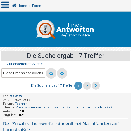
Home
Foren
A
n
m
e
Die Suche ergab 17 Treffer
l
Zur erweiterten Suche
d
e
n
1
2
Die Suche ergab 17 Treffer
von
Molotov
R
24 Jun 2026 09:17
Forum:
Technik
e
Thema:
Zusatzscheinwerfer sinnvoll bei Nachtfahrten auf Landstraße?
Antworten:
18
g
Zugriffe:
1028
i
Re: Zusatzscheinwerfer sinnvoll bei Nachtfahrten auf
s
Landstraße?