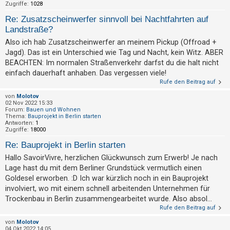
Zugriffe:
1028
t
e
Re: Zusatzscheinwerfer sinnvoll bei Nachtfahrten auf
Landstraße?
t
e
Also ich hab Zusatzscheinwerfer an meinem Pickup (Offroad +
Jagd). Das ist ein Unterschied wie Tag und Nacht, kein Witz. ABER
T
BEACHTEN: Im normalen Straßenverkehr darfst du die halt nicht
h
einfach dauerhaft anhaben. Das vergessen viele!
e
Rufe den Beitrag auf
m
von
Molotov
e
02 Nov 2022 15:33
Forum:
Bauen und Wohnen
n
Thema:
Bauprojekt in Berlin starten
Antworten:
1
Zugriffe:
18000
Re: Bauprojekt in Berlin starten
A
Hallo SavoirVivre, herzlichen Glückwunsch zum Erwerb! Je nach
k
Lage hast du mit dem Berliner Grundstück vermutlich einen
t
Goldesel erworben. :D Ich war kürzlich noch in ein Bauprojekt
i
involviert, wo mit einem schnell arbeitenden Unternehmen für
Trockenbau in Berlin zusammengearbeitet wurde. Also absol...
v
Rufe den Beitrag auf
e
von
Molotov
T
04 Okt 2022 14:05