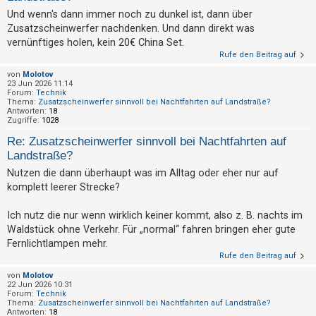
t
Und wenn's dann immer noch zu dunkel ist, dann über
r
Zusatzscheinwerfer nachdenken. Und dann direkt was
i
vernünftiges holen, kein 20€ China Set.
Rufe den Beitrag auf
e
r
von
Molotov
23 Jun 2026 11:14
e
Forum:
Technik
Thema:
Zusatzscheinwerfer sinnvoll bei Nachtfahrten auf Landstraße?
n
Antworten:
18
Zugriffe:
1028
Re: Zusatzscheinwerfer sinnvoll bei Nachtfahrten auf
U
Landstraße?
n
Nutzen die dann überhaupt was im Alltag oder eher nur auf
komplett leerer Strecke?
b
e
Ich nutz die nur wenn wirklich keiner kommt, also z. B. nachts im
a
Waldstück ohne Verkehr. Für „normal“ fahren bringen eher gute
n
Fernlichtlampen mehr.
t
Rufe den Beitrag auf
w
von
Molotov
22 Jun 2026 10:31
o
Forum:
Technik
Thema:
Zusatzscheinwerfer sinnvoll bei Nachtfahrten auf Landstraße?
r
Antworten:
18