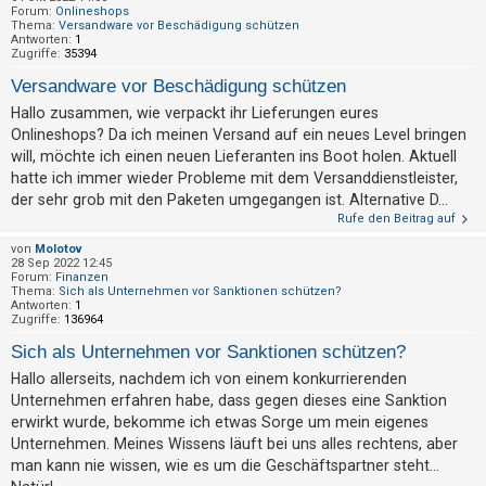
h
Forum:
Onlineshops
Thema:
Versandware vor Beschädigung schützen
e
Antworten:
1
Zugriffe:
35394
m
Versandware vor Beschädigung schützen
e
Hallo zusammen, wie verpackt ihr Lieferungen eures
n
Onlineshops? Da ich meinen Versand auf ein neues Level bringen
will, möchte ich einen neuen Lieferanten ins Boot holen. Aktuell
hatte ich immer wieder Probleme mit dem Versanddienstleister,
S
der sehr grob mit den Paketen umgegangen ist. Alternative D...
u
Rufe den Beitrag auf
c
von
Molotov
28 Sep 2022 12:45
h
Forum:
Finanzen
e
Thema:
Sich als Unternehmen vor Sanktionen schützen?
Antworten:
1
Zugriffe:
136964
Sich als Unternehmen vor Sanktionen schützen?
F
Hallo allerseits, nachdem ich von einem konkurrierenden
A
Unternehmen erfahren habe, dass gegen dieses eine Sanktion
Q
erwirkt wurde, bekomme ich etwas Sorge um mein eigenes
Unternehmen. Meines Wissens läuft bei uns alles rechtens, aber
man kann nie wissen, wie es um die Geschäftspartner steht...