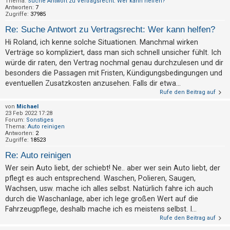
Thema:
Suche Antwort zu Vertragsrecht: Wer kann helfen?
t
Antworten:
7
Zugriffe:
37985
e
Re: Suche Antwort zu Vertragsrecht: Wer kann helfen?
t
e
Hi Roland, ich kenne solche Situationen. Manchmal wirken
Verträge so kompliziert, dass man sich schnell unsicher fühlt. Ich
T
würde dir raten, den Vertrag nochmal genau durchzulesen und dir
h
besonders die Passagen mit Fristen, Kündigungsbedingungen und
e
eventuellen Zusatzkosten anzusehen. Falls dir etwa...
m
Rufe den Beitrag auf
e
von
Michael
23 Feb 2022 17:28
n
Forum:
Sonstiges
Thema:
Auto reinigen
Antworten:
2
Zugriffe:
18523
A
Re: Auto reinigen
k
Wer sein Auto liebt, der schiebt! Ne.. aber wer sein Auto liebt, der
t
pflegt es auch entsprechend. Waschen, Polieren, Saugen,
i
Wachsen, usw. mache ich alles selbst. Natürlich fahre ich auch
durch die Waschanlage, aber ich lege großen Wert auf die
v
Fahrzeugpflege, deshalb mache ich es meistens selbst. I...
e
Rufe den Beitrag auf
T