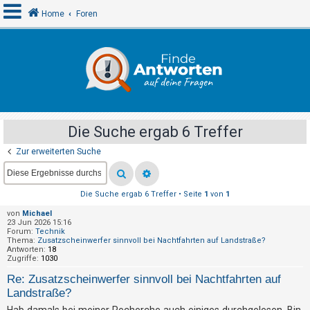
Home
Foren
A
n
m
e
Die Suche ergab 6 Treffer
l
Zur erweiterten Suche
d
e
n
Die Suche ergab 6 Treffer • Seite
1
von
1
von
Michael
23 Jun 2026 15:16
R
Forum:
Technik
Thema:
Zusatzscheinwerfer sinnvoll bei Nachtfahrten auf Landstraße?
e
Antworten:
18
Zugriffe:
1030
g
Re: Zusatzscheinwerfer sinnvoll bei Nachtfahrten auf
i
Landstraße?
s