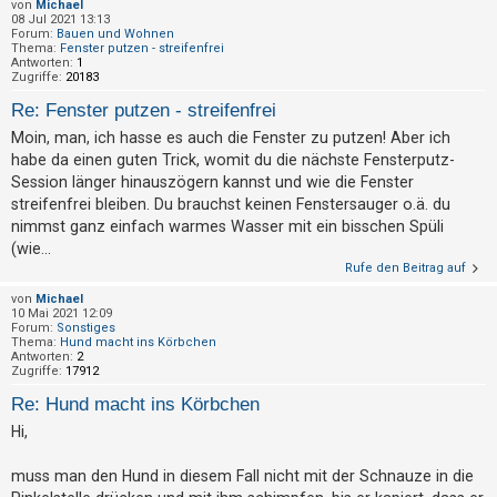
von
Michael
h
08 Jul 2021 13:13
Forum:
Bauen und Wohnen
e
Thema:
Fenster putzen - streifenfrei
Antworten:
1
m
Zugriffe:
20183
e
Re: Fenster putzen - streifenfrei
n
Moin, man, ich hasse es auch die Fenster zu putzen! Aber ich
habe da einen guten Trick, womit du die nächste Fensterputz-
Session länger hinauszögern kannst und wie die Fenster
S
streifenfrei bleiben. Du brauchst keinen Fenstersauger o.ä. du
u
nimmst ganz einfach warmes Wasser mit ein bisschen Spüli
c
(wie...
Rufe den Beitrag auf
h
e
von
Michael
10 Mai 2021 12:09
Forum:
Sonstiges
Thema:
Hund macht ins Körbchen
Antworten:
2
F
Zugriffe:
17912
A
Re: Hund macht ins Körbchen
Q
Hi,
muss man den Hund in diesem Fall nicht mit der Schnauze in die