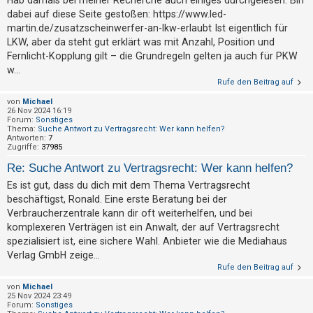
Hab damals bei meiner Recherche auch einiges durchgelesen. Bin
t
dabei auf diese Seite gestoßen: https://www.led-
r
martin.de/zusatzscheinwerfer-an-lkw-erlaubt Ist eigentlich für
i
LKW, aber da steht gut erklärt was mit Anzahl, Position und
e
Fernlicht-Kopplung gilt – die Grundregeln gelten ja auch für PKW
w...
r
Rufe den Beitrag auf
e
von
Michael
n
26 Nov 2024 16:19
Forum:
Sonstiges
Thema:
Suche Antwort zu Vertragsrecht: Wer kann helfen?
Antworten:
7
Zugriffe:
37985
U
Re: Suche Antwort zu Vertragsrecht: Wer kann helfen?
n
Es ist gut, dass du dich mit dem Thema Vertragsrecht
b
beschäftigst, Ronald. Eine erste Beratung bei der
e
Verbraucherzentrale kann dir oft weiterhelfen, und bei
a
komplexeren Verträgen ist ein Anwalt, der auf Vertragsrecht
n
spezialisiert ist, eine sichere Wahl. Anbieter wie die Mediahaus
t
Verlag GmbH zeige...
Rufe den Beitrag auf
w
o
von
Michael
25 Nov 2024 23:49
r
Forum:
Sonstiges