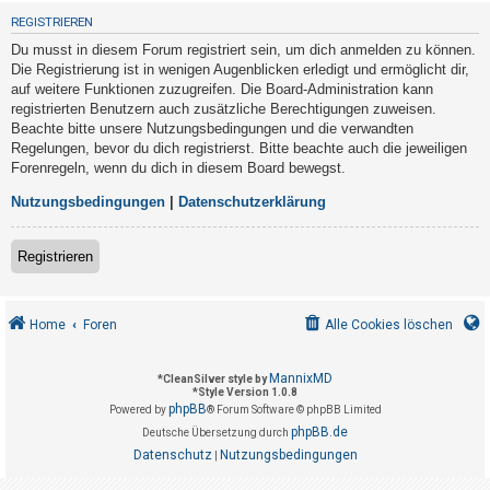
t
REGISTRIEREN
r
Du musst in diesem Forum registriert sein, um dich anmelden zu können.
i
Die Registrierung ist in wenigen Augenblicken erledigt und ermöglicht dir,
e
auf weitere Funktionen zuzugreifen. Die Board-Administration kann
registrierten Benutzern auch zusätzliche Berechtigungen zuweisen.
r
Beachte bitte unsere Nutzungsbedingungen und die verwandten
e
Regelungen, bevor du dich registrierst. Bitte beachte auch die jeweiligen
n
Forenregeln, wenn du dich in diesem Board bewegst.
Nutzungsbedingungen
|
Datenschutzerklärung
U
Registrieren
n
b
e
Home
Foren
Alle Cookies löschen
a
n
MannixMD
*
CleanSilver style by
*
Style Version 1.0.8
t
phpBB
Powered by
® Forum Software © phpBB Limited
w
phpBB.de
Deutsche Übersetzung durch
o
Datenschutz
Nutzungsbedingungen
|
r