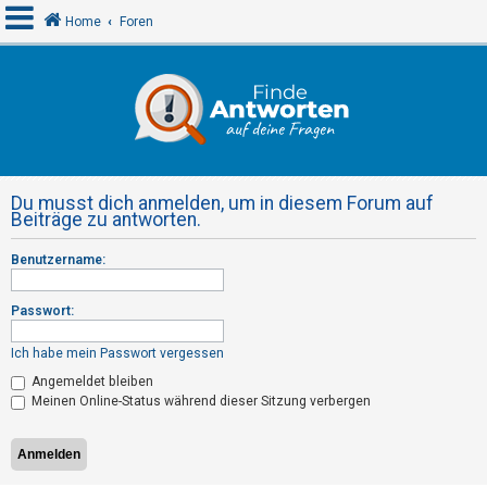
Home
Foren
A
n
m
e
Du musst dich anmelden, um in diesem Forum auf
l
Beiträge zu antworten.
d
Benutzername:
e
n
Passwort:
Ich habe mein Passwort vergessen
R
Angemeldet bleiben
e
Meinen Online-Status während dieser Sitzung verbergen
g
i
s