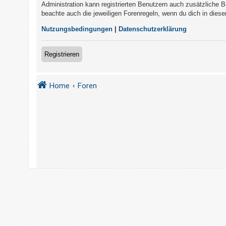
t
Administration kann registrierten Benutzern auch zusätzliche 
beachte auch die jeweiligen Forenregeln, wenn du dich in die
r
i
Nutzungsbedingungen
|
Datenschutzerklärung
e
r
Registrieren
e
n
Home
Foren
U
n
b
e
a
n
t
w
o
r