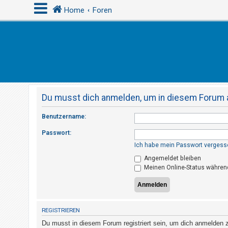
Home
Foren
A
n
m
e
Du musst dich anmelden, um in diesem Forum a
l
d
Benutzername:
e
Passwort:
n
Ich habe mein Passwort vergess
Angemeldet bleiben
Meinen Online-Status während
R
e
g
i
REGISTRIEREN
s
Du musst in diesem Forum registriert sein, um dich anmelden zu