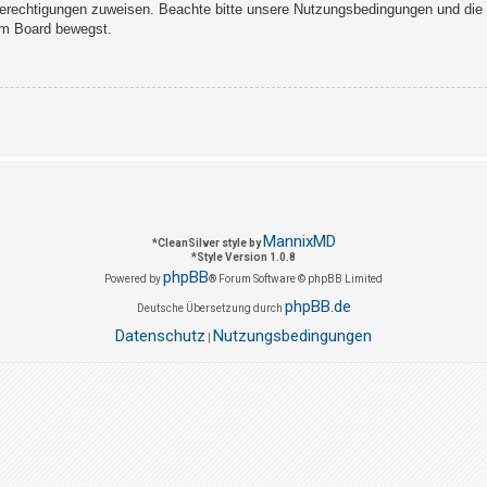
Berechtigungen zuweisen. Beachte bitte unsere Nutzungsbedingungen und die v
sem Board bewegst.
MannixMD
*
CleanSilver style by
*
Style Version 1.0.8
phpBB
Powered by
® Forum Software © phpBB Limited
phpBB.de
Deutsche Übersetzung durch
Datenschutz
Nutzungsbedingungen
|