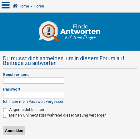
Home
Foren
A
n
m
e
Du musst dich anmelden, um in diesem Forum auf
l
Beiträge zu antworten.
d
Benutzername:
e
n
Passwort:
Ich habe mein Passwort vergessen
R
Angemeldet bleiben
e
Meinen Online-Status während dieser Sitzung verbergen
g
i
s