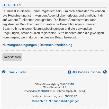
t
REGISTRIEREN
r
Du musst in diesem Forum registriert sein, um dich anmelden zu können.
i
Die Registrierung ist in wenigen Augenblicken erledigt und ermöglicht dir,
e
auf weitere Funktionen zuzugreifen. Die Board-Administration kann
registrierten Benutzern auch zusätzliche Berechtigungen zuweisen.
r
Beachte bitte unsere Nutzungsbedingungen und die verwandten
e
Regelungen, bevor du dich registrierst. Bitte beachte auch die jeweiligen
n
Forenregeln, wenn du dich in diesem Board bewegst.
Nutzungsbedingungen
|
Datenschutzerklärung
U
Registrieren
n
b
e
Home
Foren
Alle Cookies löschen
a
n
MannixMD
*
CleanSilver style by
*
Style Version 1.0.8
t
phpBB
Powered by
® Forum Software © phpBB Limited
w
phpBB.de
Deutsche Übersetzung durch
o
Datenschutz
Nutzungsbedingungen
|
r