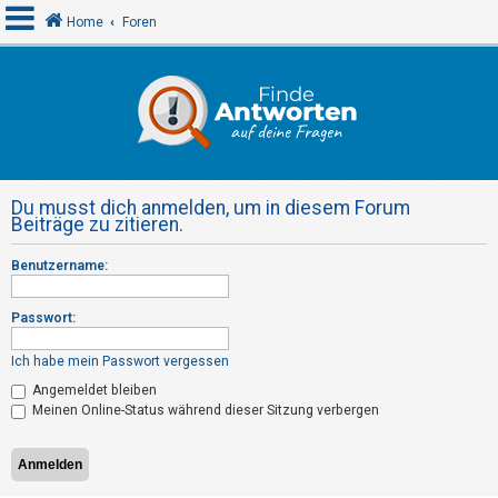
Home
Foren
A
n
m
e
Du musst dich anmelden, um in diesem Forum
l
Beiträge zu zitieren.
d
Benutzername:
e
n
Passwort:
Ich habe mein Passwort vergessen
R
Angemeldet bleiben
e
Meinen Online-Status während dieser Sitzung verbergen
g
i
s