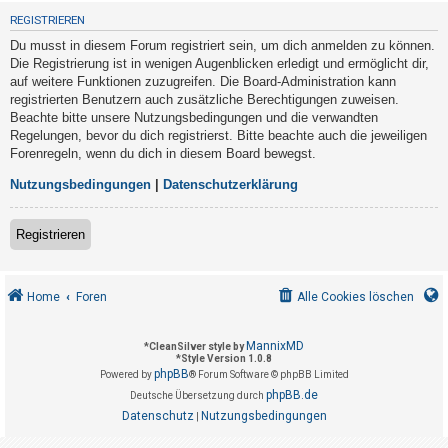
t
REGISTRIEREN
r
Du musst in diesem Forum registriert sein, um dich anmelden zu können.
i
Die Registrierung ist in wenigen Augenblicken erledigt und ermöglicht dir,
e
auf weitere Funktionen zuzugreifen. Die Board-Administration kann
registrierten Benutzern auch zusätzliche Berechtigungen zuweisen.
r
Beachte bitte unsere Nutzungsbedingungen und die verwandten
e
Regelungen, bevor du dich registrierst. Bitte beachte auch die jeweiligen
n
Forenregeln, wenn du dich in diesem Board bewegst.
Nutzungsbedingungen
|
Datenschutzerklärung
U
Registrieren
n
b
e
Home
Foren
Alle Cookies löschen
a
n
MannixMD
*
CleanSilver style by
*
Style Version 1.0.8
t
phpBB
Powered by
® Forum Software © phpBB Limited
w
phpBB.de
Deutsche Übersetzung durch
o
Datenschutz
Nutzungsbedingungen
|
r