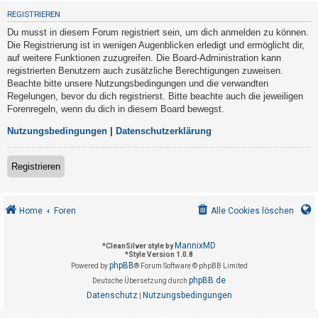
t
REGISTRIEREN
r
Du musst in diesem Forum registriert sein, um dich anmelden zu können.
i
Die Registrierung ist in wenigen Augenblicken erledigt und ermöglicht dir,
e
auf weitere Funktionen zuzugreifen. Die Board-Administration kann
registrierten Benutzern auch zusätzliche Berechtigungen zuweisen.
r
Beachte bitte unsere Nutzungsbedingungen und die verwandten
e
Regelungen, bevor du dich registrierst. Bitte beachte auch die jeweiligen
n
Forenregeln, wenn du dich in diesem Board bewegst.
Nutzungsbedingungen
|
Datenschutzerklärung
U
Registrieren
n
b
e
Home
Foren
Alle Cookies löschen
a
n
MannixMD
*
CleanSilver style by
*
Style Version 1.0.8
t
phpBB
Powered by
® Forum Software © phpBB Limited
w
phpBB.de
Deutsche Übersetzung durch
o
Datenschutz
Nutzungsbedingungen
|
r