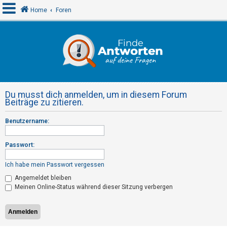
Home
Foren
A
n
m
e
Du musst dich anmelden, um in diesem Forum
l
Beiträge zu zitieren.
d
Benutzername:
e
n
Passwort:
Ich habe mein Passwort vergessen
R
Angemeldet bleiben
e
Meinen Online-Status während dieser Sitzung verbergen
g
i
s