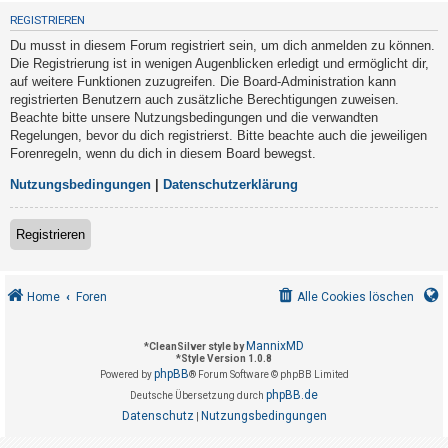
t
REGISTRIEREN
r
Du musst in diesem Forum registriert sein, um dich anmelden zu können.
i
Die Registrierung ist in wenigen Augenblicken erledigt und ermöglicht dir,
e
auf weitere Funktionen zuzugreifen. Die Board-Administration kann
registrierten Benutzern auch zusätzliche Berechtigungen zuweisen.
r
Beachte bitte unsere Nutzungsbedingungen und die verwandten
e
Regelungen, bevor du dich registrierst. Bitte beachte auch die jeweiligen
n
Forenregeln, wenn du dich in diesem Board bewegst.
Nutzungsbedingungen
|
Datenschutzerklärung
U
Registrieren
n
b
e
Home
Foren
Alle Cookies löschen
a
n
MannixMD
*
CleanSilver style by
*
Style Version 1.0.8
t
phpBB
Powered by
® Forum Software © phpBB Limited
w
phpBB.de
Deutsche Übersetzung durch
o
Datenschutz
Nutzungsbedingungen
|
r