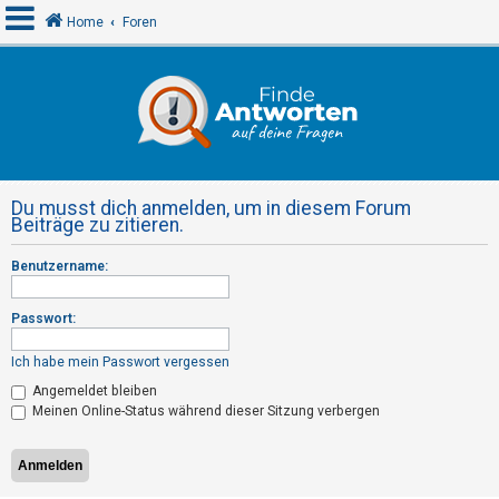
Home
Foren
A
n
m
e
Du musst dich anmelden, um in diesem Forum
l
Beiträge zu zitieren.
d
Benutzername:
e
n
Passwort:
Ich habe mein Passwort vergessen
R
Angemeldet bleiben
e
Meinen Online-Status während dieser Sitzung verbergen
g
i
s