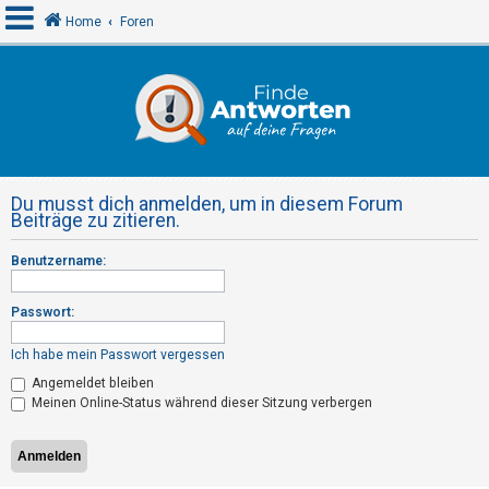
Home
Foren
A
n
m
e
Du musst dich anmelden, um in diesem Forum
l
Beiträge zu zitieren.
d
Benutzername:
e
n
Passwort:
Ich habe mein Passwort vergessen
R
Angemeldet bleiben
e
Meinen Online-Status während dieser Sitzung verbergen
g
i
s