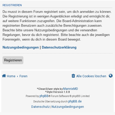
t
REGISTRIEREN
r
Du musst in diesem Forum registriert sein, um dich anmelden zu können.
i
Die Registrierung ist in wenigen Augenblicken erledigt und ermöglicht dir,
e
auf weitere Funktionen zuzugreifen. Die Board-Administration kann
registrierten Benutzern auch zusätzliche Berechtigungen zuweisen.
r
Beachte bitte unsere Nutzungsbedingungen und die verwandten
e
Regelungen, bevor du dich registrierst. Bitte beachte auch die jeweiligen
n
Forenregeln, wenn du dich in diesem Board bewegst.
Nutzungsbedingungen
|
Datenschutzerklärung
U
Registrieren
n
b
e
Home
Foren
Alle Cookies löschen
a
n
MannixMD
*
CleanSilver style by
*
Style Version 1.0.8
t
phpBB
Powered by
® Forum Software © phpBB Limited
w
phpBB.de
Deutsche Übersetzung durch
o
Datenschutz
Nutzungsbedingungen
|
r