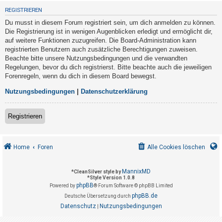
t
REGISTRIEREN
r
Du musst in diesem Forum registriert sein, um dich anmelden zu können.
i
Die Registrierung ist in wenigen Augenblicken erledigt und ermöglicht dir,
e
auf weitere Funktionen zuzugreifen. Die Board-Administration kann
registrierten Benutzern auch zusätzliche Berechtigungen zuweisen.
r
Beachte bitte unsere Nutzungsbedingungen und die verwandten
e
Regelungen, bevor du dich registrierst. Bitte beachte auch die jeweiligen
n
Forenregeln, wenn du dich in diesem Board bewegst.
Nutzungsbedingungen
|
Datenschutzerklärung
U
Registrieren
n
b
e
Home
Foren
Alle Cookies löschen
a
n
MannixMD
*
CleanSilver style by
*
Style Version 1.0.8
t
phpBB
Powered by
® Forum Software © phpBB Limited
w
phpBB.de
Deutsche Übersetzung durch
o
Datenschutz
Nutzungsbedingungen
|
r