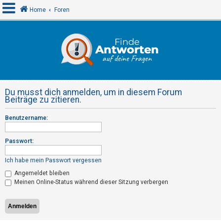
Home
Foren
A
n
m
e
Du musst dich anmelden, um in diesem Forum
l
Beiträge zu zitieren.
d
Benutzername:
e
n
Passwort:
Ich habe mein Passwort vergessen
R
Angemeldet bleiben
e
Meinen Online-Status während dieser Sitzung verbergen
g
i
s