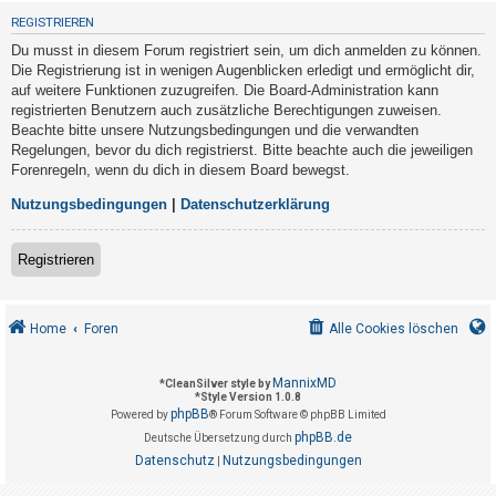
t
REGISTRIEREN
r
Du musst in diesem Forum registriert sein, um dich anmelden zu können.
i
Die Registrierung ist in wenigen Augenblicken erledigt und ermöglicht dir,
e
auf weitere Funktionen zuzugreifen. Die Board-Administration kann
registrierten Benutzern auch zusätzliche Berechtigungen zuweisen.
r
Beachte bitte unsere Nutzungsbedingungen und die verwandten
e
Regelungen, bevor du dich registrierst. Bitte beachte auch die jeweiligen
n
Forenregeln, wenn du dich in diesem Board bewegst.
Nutzungsbedingungen
|
Datenschutzerklärung
U
Registrieren
n
b
e
Home
Foren
Alle Cookies löschen
a
n
MannixMD
*
CleanSilver style by
*
Style Version 1.0.8
t
phpBB
Powered by
® Forum Software © phpBB Limited
w
phpBB.de
Deutsche Übersetzung durch
o
Datenschutz
Nutzungsbedingungen
|
r