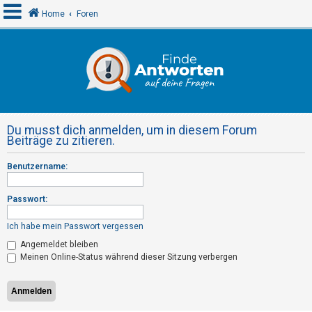
Home
Foren
A
n
m
e
Du musst dich anmelden, um in diesem Forum
l
Beiträge zu zitieren.
d
Benutzername:
e
n
Passwort:
Ich habe mein Passwort vergessen
R
Angemeldet bleiben
e
Meinen Online-Status während dieser Sitzung verbergen
g
i
s