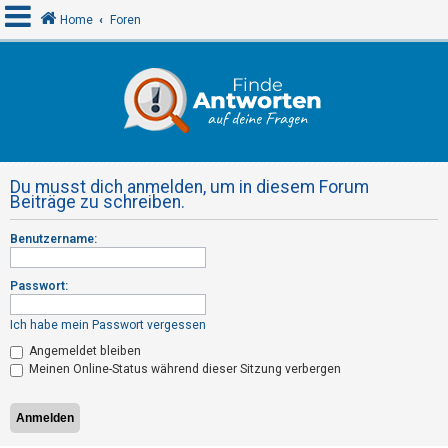
Home
Foren
A
n
m
e
Du musst dich anmelden, um in diesem Forum
l
Beiträge zu schreiben.
d
Benutzername:
e
n
Passwort:
Ich habe mein Passwort vergessen
R
Angemeldet bleiben
e
Meinen Online-Status während dieser Sitzung verbergen
g
i
s