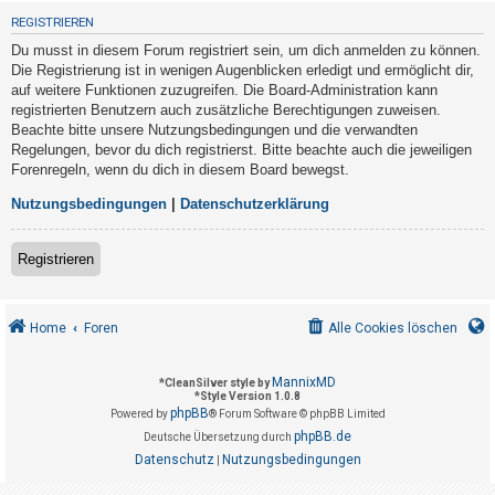
t
REGISTRIEREN
r
Du musst in diesem Forum registriert sein, um dich anmelden zu können.
i
Die Registrierung ist in wenigen Augenblicken erledigt und ermöglicht dir,
e
auf weitere Funktionen zuzugreifen. Die Board-Administration kann
registrierten Benutzern auch zusätzliche Berechtigungen zuweisen.
r
Beachte bitte unsere Nutzungsbedingungen und die verwandten
e
Regelungen, bevor du dich registrierst. Bitte beachte auch die jeweiligen
n
Forenregeln, wenn du dich in diesem Board bewegst.
Nutzungsbedingungen
|
Datenschutzerklärung
U
Registrieren
n
b
e
Home
Foren
Alle Cookies löschen
a
n
MannixMD
*
CleanSilver style by
*
Style Version 1.0.8
t
phpBB
Powered by
® Forum Software © phpBB Limited
w
phpBB.de
Deutsche Übersetzung durch
o
Datenschutz
Nutzungsbedingungen
|
r