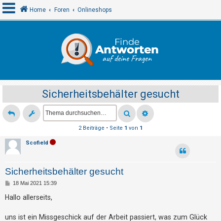
Home
Foren
Onlineshops
A
n
m
e
Sicherheitsbehälter gesucht
l
d
e
2 Beiträge • Seite
1
von
1
n
Scofield
R
Sicherheitsbehälter gesucht
e
B
18 Mai 2021 15:39
g
e
i
Hallo allerseits,
i
t
r
s
a
uns ist ein Missgeschick auf der Arbeit passiert, was zum Glück