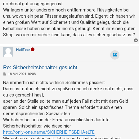
g
t
nochmal gut ausgegangen ist.
Wir lagern unter anderem hoch entflammbare Flüssigkeiten bei
r
uns, wovon ein paar Fässer ausgelaufen sind. Eigentlich haben wir
i
einen großen Wert auf Sicherheit und Qualität gelegt, doch die
e
Behältnisse haben scheinbar nichts getaugt. Kennt ihr einen guten
r
Shop, wo ich mir sicher sein kann, dass alles sicher geschützt ist?
e
n
NullFear
Re: Sicherheitsbehälter gesucht
U
B
18 Mai 2021 16:08
n
e
i
b
Na immerhin ist nichts wirklich Schlimmes passiert.
t
Damit ist natürlich nicht zu spaßen und ich denke mal nicht, dass
e
r
a
du es gemacht hast,
a
g
aber an der Stelle sollte man auf jeden Fall nicht mit dem Geld
n
sparen. Solch ein spezifisches Thema erfordert auch einen
t
dementsprechenden Spezialisten.
w
Wir haben bei uns in der Firma ausschließlich Justrite
Sicherheitsbehälter, wie diese hier
o
http://only-one.name/SICHERHEITSBEHAeLTE
r
Wir nutzen die schon seit Jahren und es ist noch nie etwas