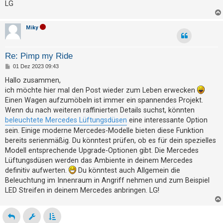
LG
h
e
Miky
m
e
n
Re: Pimp my Ride
B
01 Dez 2023 09:43
e
i
Hallo zusammen,
t
S
ich möchte hier mal den Post wieder zum Leben erwecken
r
u
a
Einen Wagen aufzumöbeln ist immer ein spannendes Projekt.
g
Wenn du nach weiteren raffinierten Details suchst, könnten
c
beleuchtete Mercedes Lüftungsdüsen
eine interessante Option
h
sein. Einige moderne Mercedes-Modelle bieten diese Funktion
e
bereits serienmäßig. Du könntest prüfen, ob es für dein spezielles
Modell entsprechende Upgrade-Optionen gibt. Die Mercedes
Lüftungsdüsen werden das Ambiente in deinem Mercedes
F
definitiv aufwerten.
Du könntest auch Allgemein die
A
Beleuchtung im Innenraum in Angriff nehmen und zum Beispiel
LED Streifen in deinem Mercedes anbringen. LG!
Q