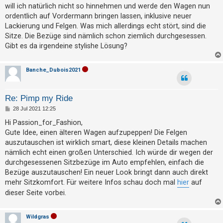
g
t
will ich natürlich nicht so hinnehmen und werde den Wagen nun
ordentlich auf Vordermann bringen lassen, inklusive neuer
r
Lackierung und Felgen. Was mich allerdings echt stört, sind die
i
Sitze. Die Bezüge sind nämlich schon ziemlich durchgesessen.
e
Gibt es da irgendeine stylishe Lösung?
r
e
Banche_Dubois2021
n
Re: Pimp my Ride
U
B
28 Jul 2021 12:25
e
n
i
Hi Passion_for_Fashion,
t
b
Gute Idee, einen älteren Wagen aufzupeppen! Die Felgen
r
a
auszutauschen ist wirklich smart, diese kleinen Details machen
e
g
nämlich echt einen großen Unterschied. Ich würde dir wegen der
a
durchgesessenen Sitzbezüge im Auto empfehlen, einfach die
n
Bezüge auszutauschen! Ein neuer Look bringt dann auch direkt
t
mehr Sitzkomfort. Für weitere Infos schau doch mal
hier
auf
w
dieser Seite vorbei.
o
r
Wildgras