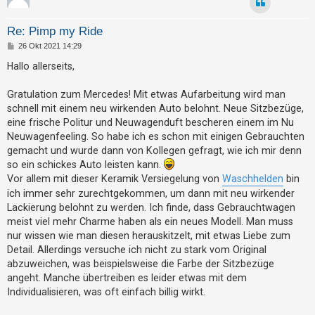
t
e
Re: Pimp my Ride
t
B
26 Okt 2021 14:29
e
e
i
Hallo allerseits,
t
T
r
h
a
Gratulation zum Mercedes! Mit etwas Aufarbeitung wird man
g
schnell mit einem neu wirkenden Auto belohnt. Neue Sitzbezüge,
e
eine frische Politur und Neuwagenduft bescheren einem im Nu
m
Neuwagenfeeling. So habe ich es schon mit einigen Gebrauchten
e
gemacht und wurde dann von Kollegen gefragt, wie ich mir denn
n
so ein schickes Auto leisten kann.
Vor allem mit dieser Keramik Versiegelung von
Waschhelden
bin
ich immer sehr zurechtgekommen, um dann mit neu wirkender
A
Lackierung belohnt zu werden. Ich finde, dass Gebrauchtwagen
meist viel mehr Charme haben als ein neues Modell. Man muss
k
nur wissen wie man diesen herauskitzelt, mit etwas Liebe zum
t
Detail. Allerdings versuche ich nicht zu stark vom Original
i
abzuweichen, was beispielsweise die Farbe der Sitzbezüge
v
angeht. Manche übertreiben es leider etwas mit dem
e
Individualisieren, was oft einfach billig wirkt.
T