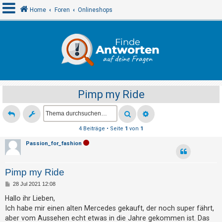
Home
Foren
Onlineshops
A
n
m
e
Pimp my Ride
l
d
e
4 Beiträge • Seite
1
von
1
n
Passion_for_fashion
R
Pimp my Ride
e
B
28 Jul 2021 12:08
g
e
i
Hallo ihr Lieben,
i
t
Ich habe mir einen alten Mercedes gekauft, der noch super fährt,
r
s
a
aber vom Aussehen echt etwas in die Jahre gekommen ist. Das