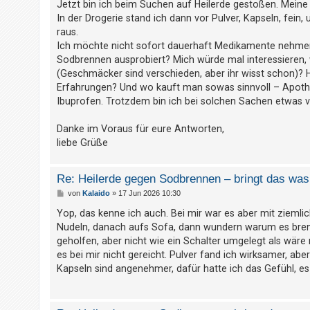
Jetzt bin ich beim Suchen auf Heilerde gestoßen. Mein
t
In der Drogerie stand ich dann vor Pulver, Kapseln, fein
r
raus.
i
Ich möchte nicht sofort dauerhaft Medikamente nehmen
e
Sodbrennen ausprobiert? Mich würde mal interessieren, 
r
(Geschmäcker sind verschieden, aber ihr wisst schon)? Hi
Erfahrungen? Und wo kauft man sowas sinnvoll – Apothe
e
Ibuprofen. Trotzdem bin ich bei solchen Sachen etwas vo
n
Danke im Voraus für eure Antworten,
liebe Grüße
U
n
Re: Heilerde gegen Sodbrennen – bringt das was 
b
B
von
Kalaido
»
17 Jun 2026 10:30
e
e
i
Yop, das kenne ich auch. Bei mir war es aber mit zieml
a
t
Nudeln, danach aufs Sofa, dann wundern warum es brenn
r
n
a
geholfen, aber nicht wie ein Schalter umgelegt als wäre
g
t
es bei mir nicht gereicht. Pulver fand ich wirksamer, aber
w
Kapseln sind angenehmer, dafür hatte ich das Gefühl, es
o
r