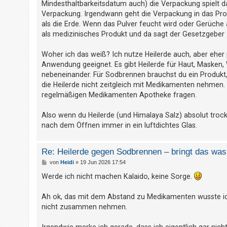
Mindesthaltbarkeitsdatum auch) die Verpackung spielt d
r
a
Verpackung. Irgendwann geht die Verpackung in das Prod
g
als die Erde. Wenn das Pulver feucht wird oder Gerüche
als medizinisches Produkt und da sagt der Gesetzgebe
Woher ich das weiß? Ich nutze Heilerde auch, aber eher p
Anwendung geeignet. Es gibt Heilerde für Haut, Masken
nebeneinander. Für Sodbrennen brauchst du ein Produkt, 
die Heilerde nicht zeitgleich mit Medikamenten nehmen. H
regelmäßigen Medikamenten Apotheke fragen.
Also wenn du Heilerde (und Himalaya Salz) absolut trock
nach dem Öffnen immer in ein luftdichtes Glas.
Re: Heilerde gegen Sodbrennen – bringt das was 
B
von
Heidi
»
19 Jun 2026 17:54
e
i
Werde ich nicht machen Kalaido, keine Sorge.
t
r
a
Ah ok, das mit dem Abstand zu Medikamenten wusste ich 
g
nicht zusammen nehmen.