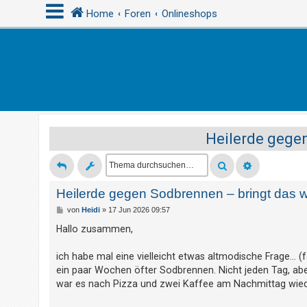
Home
Foren
Onlineshops
A
n
m
e
Heilerde gegen
l
d
e
n
Heilerde gegen Sodbrennen – bringt das w
B
von
Heidi
»
17 Jun 2026 09:57
e
i
Hallo zusammen,
R
t
r
e
a
ich habe mal eine vielleicht etwas altmodische Frage... (f
g
g
ein paar Wochen öfter Sodbrennen. Nicht jeden Tag, abe
i
war es nach Pizza und zwei Kaffee am Nachmittag wieder 
s