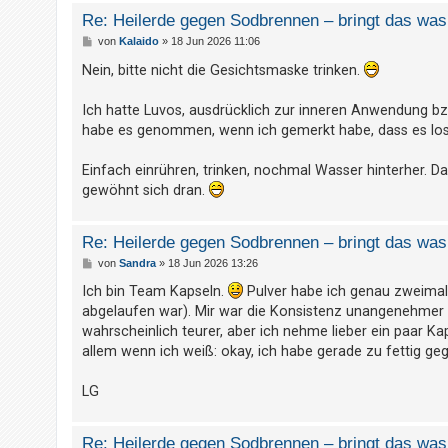
h
Re: Heilerde gegen Sodbrennen – bringt das was 
e
B
von
Kalaido
»
18 Jun 2026 11:06
e
m
i
Nein, bitte nicht die Gesichtsmaske trinken.
t
e
r
a
n
Ich hatte Luvos, ausdrücklich zur inneren Anwendung bzw
g
habe es genommen, wenn ich gemerkt habe, dass es losg
Einfach einrühren, trinken, nochmal Wasser hinterher. 
S
gewöhnt sich dran.
u
c
Re: Heilerde gegen Sodbrennen – bringt das was 
h
B
von
Sandra
»
18 Jun 2026 13:26
e
e
i
Ich bin Team Kapseln.
Pulver habe ich genau zweima
t
abgelaufen war). Mir war die Konsistenz unangenehmer a
r
a
wahrscheinlich teurer, aber ich nehme lieber ein paar Kap
F
g
allem wenn ich weiß: okay, ich habe gerade zu fettig geg
A
Q
LG
Re: Heilerde gegen Sodbrennen – bringt das was 