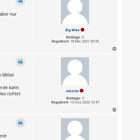
h
o
b
aber nur
e
n
Big Mike
Beiträge:
6
Registriert:
18 Mai 2021 09:50
N
a
c
h
o
b
 Mittel
e
n
lerde kann
inberlin
es richtet.
Beiträge:
5
Registriert:
13 Dez 2022 10:47
N
a
c
h
o
b
 mit
e