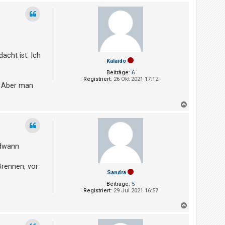
c
h
o
b
e
n
acht ist. Ich
Kalaido
Beiträge:
6
Registriert:
26 Okt 2021 17:12
. Aber man
N
a
c
h
o
b
ndwann
e
n
Brennen, vor
Sandra
Beiträge:
5
Registriert:
29 Jul 2021 16:57
N
a
c