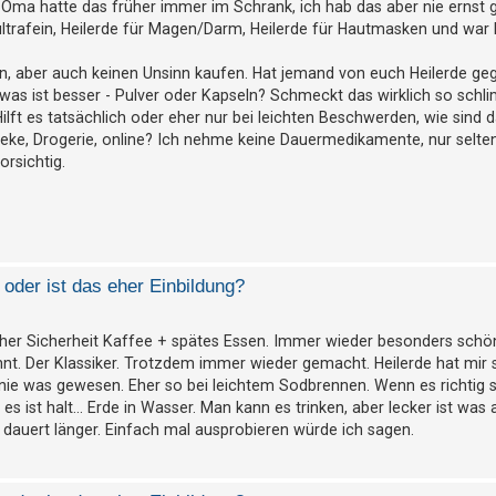
e Oma hatte das früher immer im Schrank, ich hab das aber nie erns
, ultrafein, Heilerde für Magen/Darm, Heilerde für Hautmasken und war
, aber auch keinen Unsinn kaufen. Hat jemand von euch Heilerde ge
was ist besser - Pulver oder Kapseln? Schmeckt das wirklich so schl
lft es tatsächlich oder eher nur bei leichten Beschwerden, wie sind 
ke, Drogerie, online? Ich nehme keine Dauermedikamente, nur selte
rsichtig.
oder ist das eher Einbildung?
icher Sicherheit Kaffee + spätes Essen. Immer wieder besonders schö
t. Der Klassiker. Trotzdem immer wieder gemacht. Heilerde hat mir
 nie was gewesen. Eher so bei leichtem Sodbrennen. Wenn es richtig s
 es ist halt… Erde in Wasser. Man kann es trinken, aber lecker ist was 
 dauert länger. Einfach mal ausprobieren würde ich sagen.