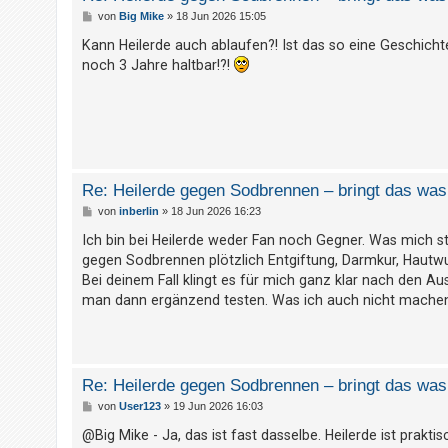
B
von
Big Mike
»
18 Jun 2026 15:05
e
i
Kann Heilerde auch ablaufen?! Ist das so eine Geschich
t
noch 3 Jahre haltbar!?!
r
a
g
Re: Heilerde gegen Sodbrennen – bringt das was 
B
von
inberlin
»
18 Jun 2026 16:23
e
i
Ich bin bei Heilerde weder Fan noch Gegner. Was mich stö
t
gegen Sodbrennen plötzlich Entgiftung, Darmkur, Hautwu
r
a
Bei deinem Fall klingt es für mich ganz klar nach den Au
g
man dann ergänzend testen. Was ich auch nicht machen w
Re: Heilerde gegen Sodbrennen – bringt das was 
B
von
User123
»
19 Jun 2026 16:03
e
i
@Big Mike - Ja, das ist fast dasselbe. Heilerde ist prakt
t