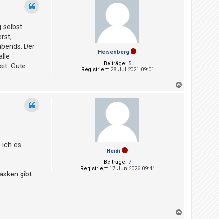
h
o
b
 selbst
e
n
rst,
abends. Der
Heisenberg
alle
Beiträge:
5
eit. Gute
Registriert:
28 Jul 2021 09:01
N
a
c
h
o
b
e
n
 ich es
Heidi
Beiträge:
7
Registriert:
17 Jun 2026 09:44
sken gibt.
N
a