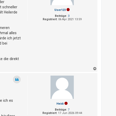
n
der
t schneller
User123
t Heilerde
Beiträge:
3
Registriert:
06 Apr 2021 13:59
nneren
hmal alles
rde ich jetzt
d bei
e die direkt
N
a
c
h
o
b
e
n
e ich es
Heidi
Beiträge:
7
Registriert:
17 Jun 2026 09:44