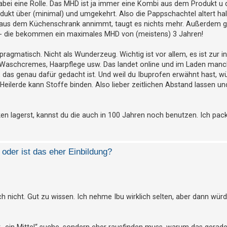
abei eine Rolle. Das MHD ist ja immer eine Kombi aus dem Produkt u 
ukt über (minimal) und umgekehrt. Also die Pappschachtel altert hal
 aus dem Küchenschrank annimmt, taugt es nichts mehr. Außerdem gil
r - die bekommen ein maximales MHD von (meistens) 3 Jahren!
ragmatisch. Nicht als Wunderzeug. Wichtig ist vor allem, es ist zur i
, Waschcremes, Haarpflege usw. Das landet online und im Laden manc
das genau dafür gedacht ist. Und weil du Ibuprofen erwähnt hast, wü
eilerde kann Stoffe binden. Also lieber zeitlichen Abstand lassen un
en lagerst, kannst du die auch in 100 Jahren noch benutzen. Ich pack
oder ist das eher Einbildung?
nicht. Gut zu wissen. Ich nehme Ibu wirklich selten, aber dann würd