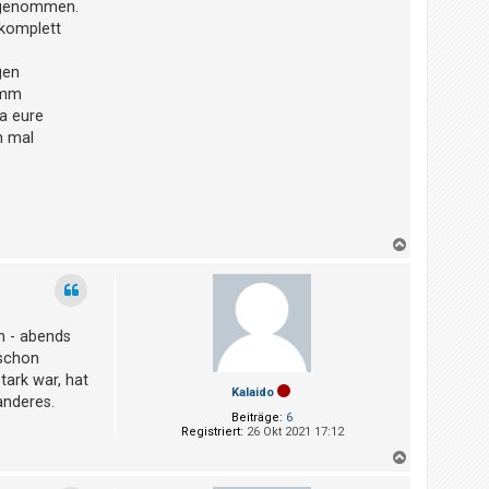
t genommen.
 komplett
gen
imm
da eure
n mal
N
a
c
h
o
b
n - abends
e
n
 schon
tark war, hat
Kalaido
anderes.
Beiträge:
6
Registriert:
26 Okt 2021 17:12
N
a
c