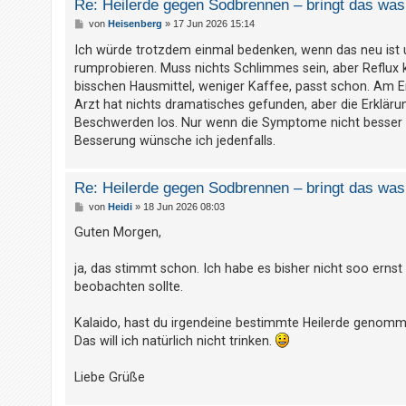
Re: Heilerde gegen Sodbrennen – bringt das was 
t
B
von
Heisenberg
»
17 Jun 2026 15:14
e
e
i
Ich würde trotzdem einmal bedenken, wenn das neu ist 
t
t
rumprobieren. Muss nichts Schlimmes sein, aber Reflux k
r
e
a
bisschen Hausmittel, weniger Kaffee, passt schon. Am En
g
T
Arzt hat nichts dramatisches gefunden, aber die Erklärung 
h
Beschwerden los. Nur wenn die Symptome nicht besser werd
e
Besserung wünsche ich jedenfalls.
m
e
Re: Heilerde gegen Sodbrennen – bringt das was 
n
B
von
Heidi
»
18 Jun 2026 08:03
e
i
Guten Morgen,
t
r
A
a
ja, das stimmt schon. Ich habe es bisher nicht soo ernst
g
k
beobachten sollte.
t
Kalaido, hast du irgendeine bestimmte Heilerde genomm
i
Das will ich natürlich nicht trinken.
v
e
Liebe Grüße
T