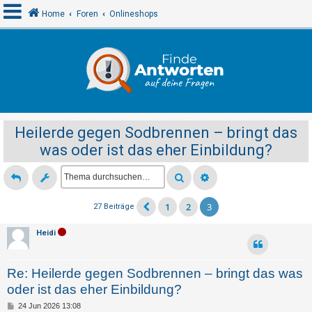
Home
Foren
Onlineshops
A
n
m
e
Heilerde gegen Sodbrennen – bringt das
l
was oder ist das eher Einbildung?
d
e
n
1
2
3
27 Beiträge
R
Heidi
e
g
Re: Heilerde gegen Sodbrennen – bringt das was
i
oder ist das eher Einbildung?
s
B
24 Jun 2026 13:08