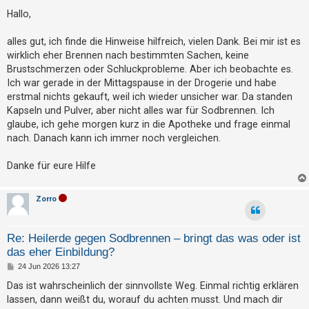
e
t
i
Hallo,
t
r
r
i
a
alles gut, ich finde die Hinweise hilfreich, vielen Dank. Bei mir ist es
g
wirklich eher Brennen nach bestimmten Sachen, keine
e
Brustschmerzen oder Schluckprobleme. Aber ich beobachte es.
r
Ich war gerade in der Mittagspause in der Drogerie und habe
e
erstmal nichts gekauft, weil ich wieder unsicher war. Da standen
n
Kapseln und Pulver, aber nicht alles war für Sodbrennen. Ich
glaube, ich gehe morgen kurz in die Apotheke und frage einmal
nach. Danach kann ich immer noch vergleichen.
U
Danke für eure Hilfe
n
b
Zorro
e
a
n
Re: Heilerde gegen Sodbrennen – bringt das was oder ist
t
das eher Einbildung?
w
B
24 Jun 2026 13:27
e
o
i
Das ist wahrscheinlich der sinnvollste Weg. Einmal richtig erklären
t
r
lassen, dann weißt du, worauf du achten musst. Und mach dir
r