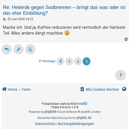
Re: Heilerde gegen Sodbrennen – bringt das was oder ist
das eher Einbildung?
B
25 Jun 2026 19:21
e
i
Mache ich. Und ja, Kaffee reduzieren wird vermutlich der härteste
t
Teil. Alles andere klingt machbar.
r
a
g
1
2
3
27 Beiträge
Home
Foren
Alle Cookies löschen
MannixMD
*
CleanSilver style by
*
Style Version 1.0.8
phpBB
Powered by
® Forum Software © phpBB Limited
phpBB.de
Deutsche Übersetzung durch
Datenschutz
Nutzungsbedingungen
|