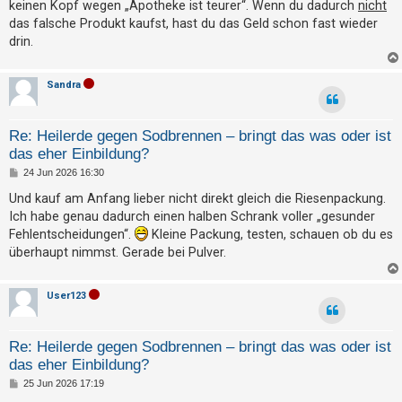
a
keinen Kopf wegen „Apotheke ist teurer“. Wenn du dadurch
nicht
t
g
das falsche Produkt kaufst, hast du das Geld schon fast wieder
e
drin.
t
e
Sandra
T
h
Re: Heilerde gegen Sodbrennen – bringt das was oder ist
e
das eher Einbildung?
m
B
24 Jun 2026 16:30
e
e
i
Und kauf am Anfang lieber nicht direkt gleich die Riesenpackung.
n
t
Ich habe genau dadurch einen halben Schrank voller „gesunder
r
a
Fehlentscheidungen“.
Kleine Packung, testen, schauen ob du es
g
überhaupt nimmst. Gerade bei Pulver.
A
k
User123
t
i
Re: Heilerde gegen Sodbrennen – bringt das was oder ist
v
das eher Einbildung?
e
B
25 Jun 2026 17:19
T
e