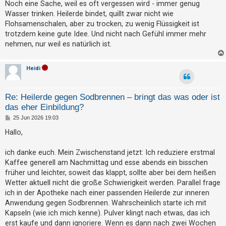
i
Noch eine Sache, weil es oft vergessen wird - immer genug
h
t
Wasser trinken. Heilerde bindet, quillt zwar nicht wie
r
e
a
Flohsamenschalen, aber zu trocken, zu wenig Flüssigkeit ist
g
m
trotzdem keine gute Idee. Und nicht nach Gefühl immer mehr
e
nehmen, nur weil es natürlich ist.
n
Heidi
S
Re: Heilerde gegen Sodbrennen – bringt das was oder ist
u
das eher Einbildung?
c
B
25 Jun 2026 19:03
h
e
i
Hallo,
e
t
r
a
ich danke euch. Mein Zwischenstand jetzt: Ich reduziere erstmal
g
Kaffee generell am Nachmittag und esse abends ein bisschen
F
früher und leichter, soweit das klappt, sollte aber bei dem heißen
A
Wetter aktuell nicht die große Schwierigkeit werden. Parallel frage
ich in der Apotheke nach einer passenden Heilerde zur inneren
Q
Anwendung gegen Sodbrennen. Wahrscheinlich starte ich mit
Kapseln (wie ich mich kenne). Pulver klingt nach etwas, das ich
erst kaufe und dann ignoriere. Wenn es dann nach zwei Wochen