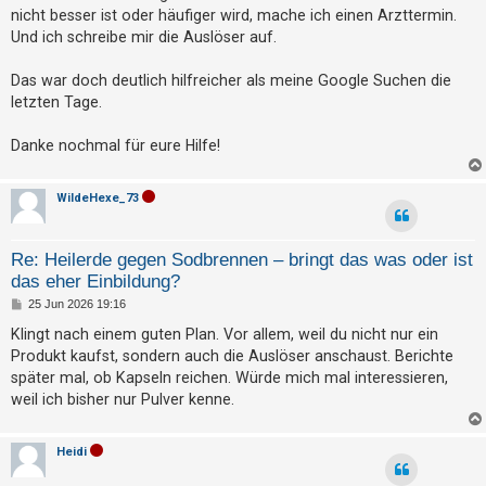
nicht besser ist oder häufiger wird, mache ich einen Arzttermin.
Und ich schreibe mir die Auslöser auf.
Das war doch deutlich hilfreicher als meine Google Suchen die
letzten Tage.
Danke nochmal für eure Hilfe!
WildeHexe_73
Re: Heilerde gegen Sodbrennen – bringt das was oder ist
das eher Einbildung?
B
25 Jun 2026 19:16
e
i
Klingt nach einem guten Plan. Vor allem, weil du nicht nur ein
t
Produkt kaufst, sondern auch die Auslöser anschaust. Berichte
r
a
später mal, ob Kapseln reichen. Würde mich mal interessieren,
g
weil ich bisher nur Pulver kenne.
Heidi