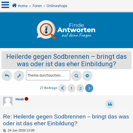
Home
Foren
Onlineshops
A
n
m
e
Heilerde gegen Sodbrennen – bringt das
l
was oder ist das eher Einbildung?
d
e
n
1
2
3
27 Beiträge
R
Heidi
e
g
Re: Heilerde gegen Sodbrennen – bringt das was
i
oder ist das eher Einbildung?
s
B
24 Jun 2026 13:08