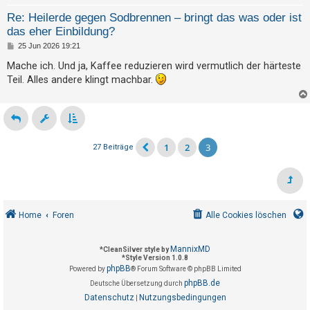
Re: Heilerde gegen Sodbrennen – bringt das was oder ist
das eher Einbildung?
B
25 Jun 2026 19:21
e
i
Mache ich. Und ja, Kaffee reduzieren wird vermutlich der härteste
t
Teil. Alles andere klingt machbar.
r
a
g
1
2
3
27 Beiträge
Home
Foren
Alle Cookies löschen
MannixMD
*
CleanSilver style by
*
Style Version 1.0.8
phpBB
Powered by
® Forum Software © phpBB Limited
phpBB.de
Deutsche Übersetzung durch
Datenschutz
Nutzungsbedingungen
|