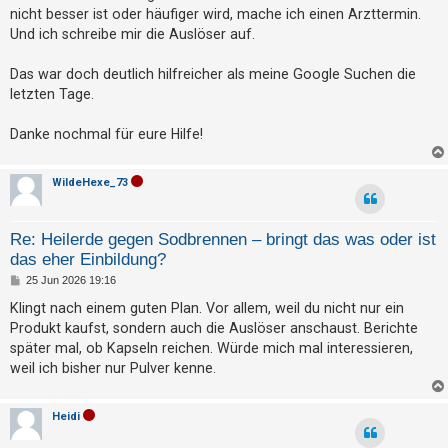
nicht besser ist oder häufiger wird, mache ich einen Arzttermin.
Und ich schreibe mir die Auslöser auf.
Das war doch deutlich hilfreicher als meine Google Suchen die
letzten Tage.
Danke nochmal für eure Hilfe!
WildeHexe_73
Re: Heilerde gegen Sodbrennen – bringt das was oder ist
das eher Einbildung?
B
25 Jun 2026 19:16
e
i
Klingt nach einem guten Plan. Vor allem, weil du nicht nur ein
t
Produkt kaufst, sondern auch die Auslöser anschaust. Berichte
r
a
später mal, ob Kapseln reichen. Würde mich mal interessieren,
g
weil ich bisher nur Pulver kenne.
Heidi