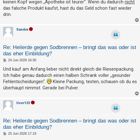
a
keinen Kopf wegen „Apotheke ist teurer“. Wenn du dadurch
nicht
t
g
das falsche Produkt kaufst, hast du das Geld schon fast wieder
e
drin.
t
e
Sandra
T
h
Re: Heilerde gegen Sodbrennen – bringt das was oder ist
e
das eher Einbildung?
m
B
24 Jun 2026 16:30
e
e
i
Und kauf am Anfang lieber nicht direkt gleich die Riesenpackung.
n
t
Ich habe genau dadurch einen halben Schrank voller „gesunder
r
a
Fehlentscheidungen“.
Kleine Packung, testen, schauen ob du es
g
überhaupt nimmst. Gerade bei Pulver.
A
k
User123
t
i
Re: Heilerde gegen Sodbrennen – bringt das was oder ist
v
das eher Einbildung?
e
B
25 Jun 2026 17:19
T
e