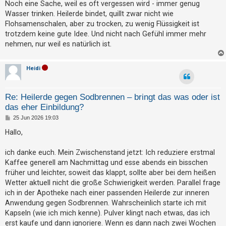
i
Noch eine Sache, weil es oft vergessen wird - immer genug
h
t
Wasser trinken. Heilerde bindet, quillt zwar nicht wie
r
e
a
Flohsamenschalen, aber zu trocken, zu wenig Flüssigkeit ist
g
m
trotzdem keine gute Idee. Und nicht nach Gefühl immer mehr
e
nehmen, nur weil es natürlich ist.
n
Heidi
S
Re: Heilerde gegen Sodbrennen – bringt das was oder ist
u
das eher Einbildung?
c
B
25 Jun 2026 19:03
h
e
i
Hallo,
e
t
r
a
ich danke euch. Mein Zwischenstand jetzt: Ich reduziere erstmal
g
Kaffee generell am Nachmittag und esse abends ein bisschen
F
früher und leichter, soweit das klappt, sollte aber bei dem heißen
A
Wetter aktuell nicht die große Schwierigkeit werden. Parallel frage
ich in der Apotheke nach einer passenden Heilerde zur inneren
Q
Anwendung gegen Sodbrennen. Wahrscheinlich starte ich mit
Kapseln (wie ich mich kenne). Pulver klingt nach etwas, das ich
erst kaufe und dann ignoriere. Wenn es dann nach zwei Wochen