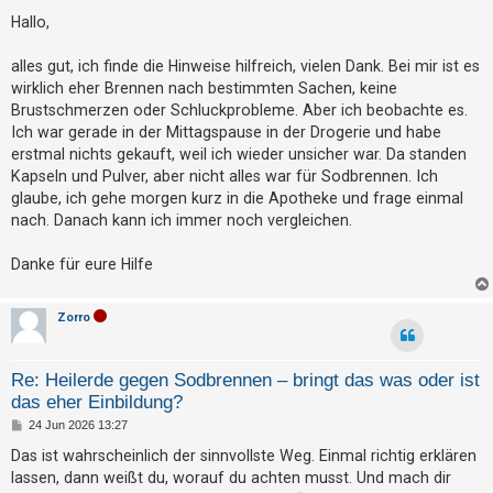
e
t
i
Hallo,
t
r
r
i
a
alles gut, ich finde die Hinweise hilfreich, vielen Dank. Bei mir ist es
g
wirklich eher Brennen nach bestimmten Sachen, keine
e
Brustschmerzen oder Schluckprobleme. Aber ich beobachte es.
r
Ich war gerade in der Mittagspause in der Drogerie und habe
e
erstmal nichts gekauft, weil ich wieder unsicher war. Da standen
n
Kapseln und Pulver, aber nicht alles war für Sodbrennen. Ich
glaube, ich gehe morgen kurz in die Apotheke und frage einmal
nach. Danach kann ich immer noch vergleichen.
U
Danke für eure Hilfe
n
b
Zorro
e
a
n
Re: Heilerde gegen Sodbrennen – bringt das was oder ist
t
das eher Einbildung?
w
B
24 Jun 2026 13:27
e
o
i
Das ist wahrscheinlich der sinnvollste Weg. Einmal richtig erklären
t
r
lassen, dann weißt du, worauf du achten musst. Und mach dir
r