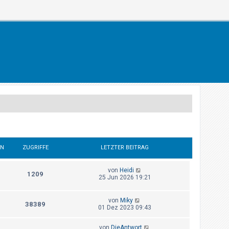
EN
ZUGRIFFE
LETZTER BEITRAG
von
Heidi
1209
25 Jun 2026 19:21
von
Miky
38389
01 Dez 2023 09:43
von
DieAntwort