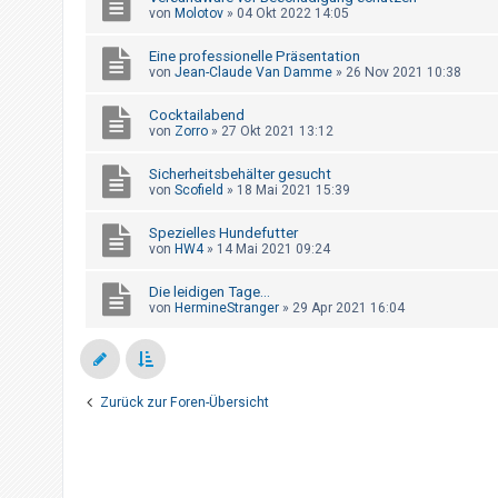
t
von
Molotov
»
04 Okt 2022 14:05
r
Eine professionelle Präsentation
i
von
Jean-Claude Van Damme
»
26 Nov 2021 10:38
e
Cocktailabend
r
von
Zorro
»
27 Okt 2021 13:12
e
n
Sicherheitsbehälter gesucht
von
Scofield
»
18 Mai 2021 15:39
Spezielles Hundefutter
U
von
HW4
»
14 Mai 2021 09:24
n
Die leidigen Tage...
b
von
HermineStranger
»
29 Apr 2021 16:04
e
a
n
t
Zurück zur Foren-Übersicht
w
o
r