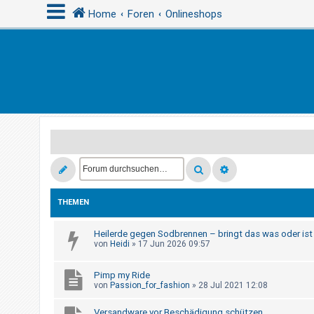
Home
Foren
Onlineshops
A
n
m
e
l
d
e
n
THEMEN
Heilerde gegen Sodbrennen – bringt das was oder ist
R
von
Heidi
»
17 Jun 2026 09:57
e
g
Pimp my Ride
von
Passion_for_fashion
»
28 Jul 2021 12:08
i
s
Versandware vor Beschädigung schützen