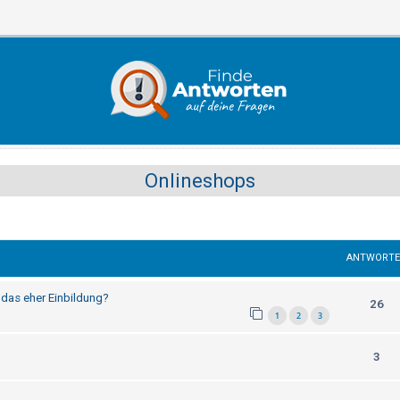
Onlineshops
ANTWORT
 das eher Einbildung?
26
1
2
3
3