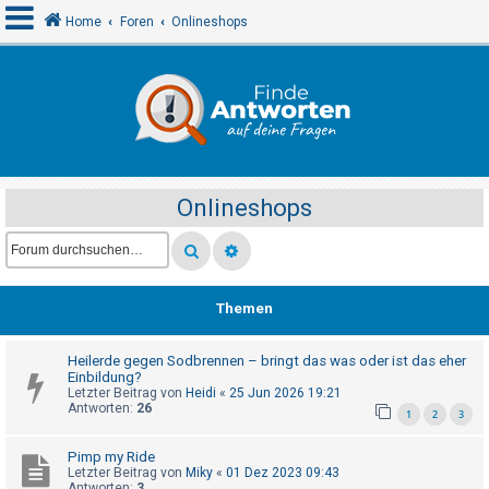
Home
Foren
Onlineshops
A
n
m
e
Onlineshops
l
d
e
n
Themen
Heilerde gegen Sodbrennen – bringt das was oder ist das eher
R
Einbildung?
e
Letzter Beitrag von
Heidi
«
25 Jun 2026 19:21
Antworten:
26
1
2
3
g
i
Pimp my Ride
s
Letzter Beitrag von
Miky
«
01 Dez 2023 09:43
Antworten:
3