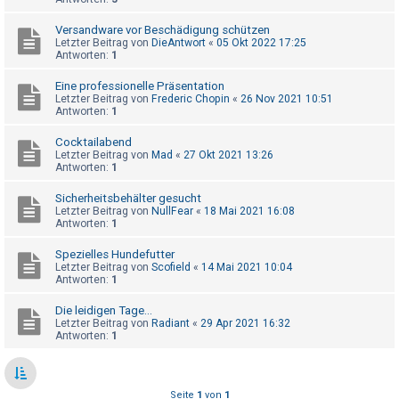
t
r
Versandware vor Beschädigung schützen
Letzter Beitrag von
DieAntwort
«
05 Okt 2022 17:25
i
Antworten:
1
e
Eine professionelle Präsentation
r
Letzter Beitrag von
Frederic Chopin
«
26 Nov 2021 10:51
Antworten:
1
e
n
Cocktailabend
Letzter Beitrag von
Mad
«
27 Okt 2021 13:26
Antworten:
1
U
Sicherheitsbehälter gesucht
Letzter Beitrag von
NullFear
«
18 Mai 2021 16:08
n
Antworten:
1
b
Spezielles Hundefutter
e
Letzter Beitrag von
Scofield
«
14 Mai 2021 10:04
a
Antworten:
1
n
Die leidigen Tage...
t
Letzter Beitrag von
Radiant
«
29 Apr 2021 16:32
Antworten:
1
w
o
r
Seite
1
von
1