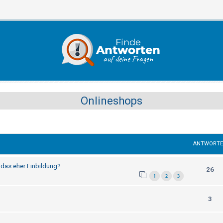
Onlineshops
ANTWORT
 das eher Einbildung?
26
1
2
3
3