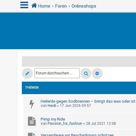
Home
Foren
Onlineshops
A
n
m
e
l
d
e
n
THEMEN
Heilerde gegen Sodbrennen – bringt das was oder ist
R
von
Heidi
»
17 Jun 2026 09:57
e
g
Pimp my Ride
von
Passion_for_fashion
»
28 Jul 2021 12:08
i
s
Versandware vor Beschädigung schützen