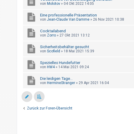
t
von
Molotov
»
04 Okt 2022 14:05
r
Eine professionelle Präsentation
i
von
Jean-Claude Van Damme
»
26 Nov 2021 10:38
e
Cocktailabend
r
von
Zorro
»
27 Okt 2021 13:12
e
n
Sicherheitsbehälter gesucht
von
Scofield
»
18 Mai 2021 15:39
Spezielles Hundefutter
U
von
HW4
»
14 Mai 2021 09:24
n
Die leidigen Tage...
b
von
HermineStranger
»
29 Apr 2021 16:04
e
a
n
t
Zurück zur Foren-Übersicht
w
o
r