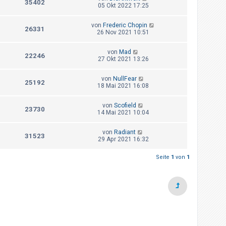
35402
05 Okt 2022 17:25
von
Frederic Chopin
26331
26 Nov 2021 10:51
von
Mad
22246
27 Okt 2021 13:26
von
NullFear
25192
18 Mai 2021 16:08
von
Scofield
23730
14 Mai 2021 10:04
von
Radiant
31523
29 Apr 2021 16:32
Seite
1
von
1