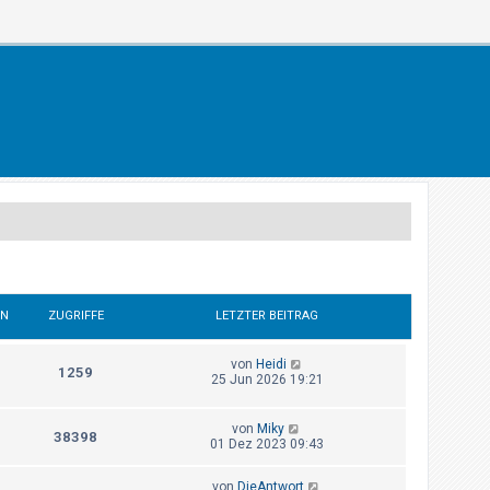
EN
ZUGRIFFE
LETZTER BEITRAG
von
Heidi
1259
25 Jun 2026 19:21
von
Miky
38398
01 Dez 2023 09:43
von
DieAntwort