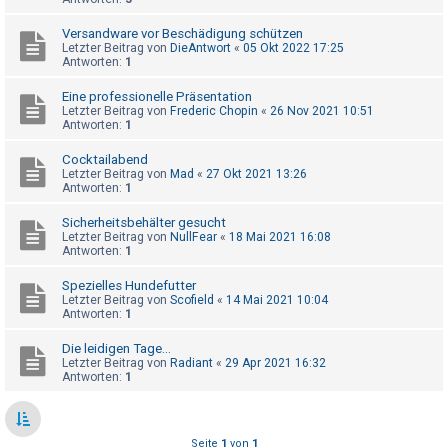
t
r
Versandware vor Beschädigung schützen
Letzter Beitrag von
DieAntwort
«
05 Okt 2022 17:25
i
Antworten:
1
e
Eine professionelle Präsentation
r
Letzter Beitrag von
Frederic Chopin
«
26 Nov 2021 10:51
Antworten:
1
e
n
Cocktailabend
Letzter Beitrag von
Mad
«
27 Okt 2021 13:26
Antworten:
1
U
Sicherheitsbehälter gesucht
Letzter Beitrag von
NullFear
«
18 Mai 2021 16:08
n
Antworten:
1
b
Spezielles Hundefutter
e
Letzter Beitrag von
Scofield
«
14 Mai 2021 10:04
a
Antworten:
1
n
Die leidigen Tage...
t
Letzter Beitrag von
Radiant
«
29 Apr 2021 16:32
Antworten:
1
w
o
r
Seite
1
von
1