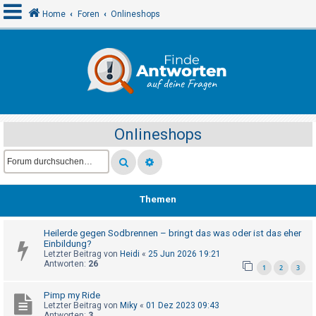
Home
Foren
Onlineshops
A
n
m
e
Onlineshops
l
d
e
n
Themen
Heilerde gegen Sodbrennen – bringt das was oder ist das eher
R
Einbildung?
e
Letzter Beitrag von
Heidi
«
25 Jun 2026 19:21
Antworten:
26
1
2
3
g
i
Pimp my Ride
s
Letzter Beitrag von
Miky
«
01 Dez 2023 09:43
Antworten:
3