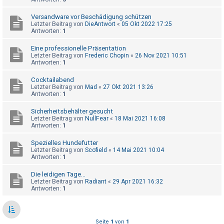
t
r
Versandware vor Beschädigung schützen
Letzter Beitrag von
DieAntwort
«
05 Okt 2022 17:25
i
Antworten:
1
e
Eine professionelle Präsentation
r
Letzter Beitrag von
Frederic Chopin
«
26 Nov 2021 10:51
Antworten:
1
e
n
Cocktailabend
Letzter Beitrag von
Mad
«
27 Okt 2021 13:26
Antworten:
1
U
Sicherheitsbehälter gesucht
Letzter Beitrag von
NullFear
«
18 Mai 2021 16:08
n
Antworten:
1
b
Spezielles Hundefutter
e
Letzter Beitrag von
Scofield
«
14 Mai 2021 10:04
a
Antworten:
1
n
Die leidigen Tage...
t
Letzter Beitrag von
Radiant
«
29 Apr 2021 16:32
Antworten:
1
w
o
r
Seite
1
von
1