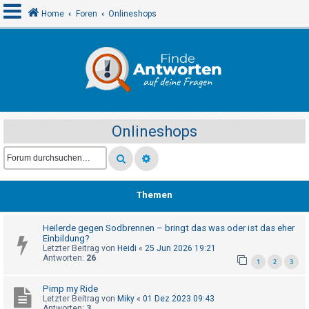
Home
Foren
Onlineshops
A
n
m
e
Onlineshops
l
d
e
n
Themen
Heilerde gegen Sodbrennen – bringt das was oder ist das eher
R
Einbildung?
e
Letzter Beitrag von
Heidi
«
25 Jun 2026 19:21
Antworten:
26
1
2
3
g
i
Pimp my Ride
s
Letzter Beitrag von
Miky
«
01 Dez 2023 09:43
Antworten:
3