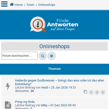
Home
Foren
Onlineshops
A
n
m
e
Onlineshops
l
d
e
n
Themen
Heilerde gegen Sodbrennen – bringt das was oder ist das eher
R
Einbildung?
e
Letzter Beitrag von
Heidi
«
25 Jun 2026 19:21
Antworten:
26
1
2
3
g
i
Pimp my Ride
s
Letzter Beitrag von
Miky
«
01 Dez 2023 09:43
Antworten:
3