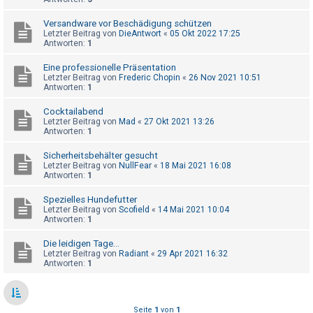
t
r
Versandware vor Beschädigung schützen
Letzter Beitrag von
DieAntwort
«
05 Okt 2022 17:25
i
Antworten:
1
e
Eine professionelle Präsentation
r
Letzter Beitrag von
Frederic Chopin
«
26 Nov 2021 10:51
Antworten:
1
e
n
Cocktailabend
Letzter Beitrag von
Mad
«
27 Okt 2021 13:26
Antworten:
1
U
Sicherheitsbehälter gesucht
Letzter Beitrag von
NullFear
«
18 Mai 2021 16:08
n
Antworten:
1
b
Spezielles Hundefutter
e
Letzter Beitrag von
Scofield
«
14 Mai 2021 10:04
a
Antworten:
1
n
Die leidigen Tage...
t
Letzter Beitrag von
Radiant
«
29 Apr 2021 16:32
Antworten:
1
w
o
r
Seite
1
von
1