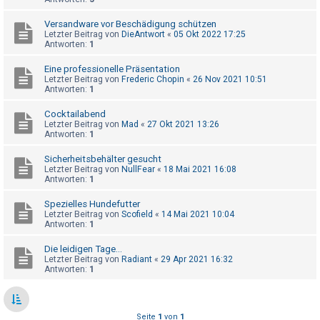
t
r
Versandware vor Beschädigung schützen
Letzter Beitrag von
DieAntwort
«
05 Okt 2022 17:25
i
Antworten:
1
e
Eine professionelle Präsentation
r
Letzter Beitrag von
Frederic Chopin
«
26 Nov 2021 10:51
Antworten:
1
e
n
Cocktailabend
Letzter Beitrag von
Mad
«
27 Okt 2021 13:26
Antworten:
1
U
Sicherheitsbehälter gesucht
Letzter Beitrag von
NullFear
«
18 Mai 2021 16:08
n
Antworten:
1
b
Spezielles Hundefutter
e
Letzter Beitrag von
Scofield
«
14 Mai 2021 10:04
a
Antworten:
1
n
Die leidigen Tage...
t
Letzter Beitrag von
Radiant
«
29 Apr 2021 16:32
Antworten:
1
w
o
r
Seite
1
von
1