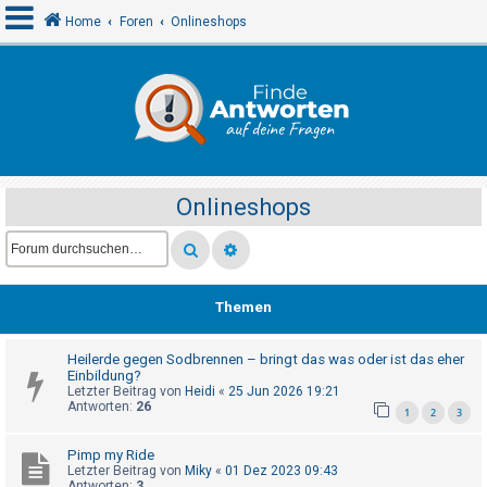
Home
Foren
Onlineshops
A
n
m
e
Onlineshops
l
d
e
n
Themen
Heilerde gegen Sodbrennen – bringt das was oder ist das eher
R
Einbildung?
e
Letzter Beitrag von
Heidi
«
25 Jun 2026 19:21
Antworten:
26
1
2
3
g
i
Pimp my Ride
s
Letzter Beitrag von
Miky
«
01 Dez 2023 09:43
Antworten:
3