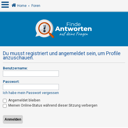
Home
Foren
A
n
m
e
Du musst registriert und angemeldet sein, um Profile
l
anzuschauen.
d
Benutzername:
e
n
Passwort:
Ich habe mein Passwort vergessen
R
Angemeldet bleiben
e
Meinen Online-Status während dieser Sitzung verbergen
g
i
s