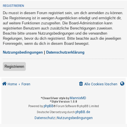
t
REGISTRIEREN
r
Du musst in diesem Forum registriert sein, um dich anmelden zu können.
i
Die Registrierung ist in wenigen Augenblicken erledigt und ermöglicht dir,
e
auf weitere Funktionen zuzugreifen. Die Board-Administration kann
registrierten Benutzern auch zusätzliche Berechtigungen zuweisen.
r
Beachte bitte unsere Nutzungsbedingungen und die verwandten
e
Regelungen, bevor du dich registrierst. Bitte beachte auch die jeweiligen
n
Forenregeln, wenn du dich in diesem Board bewegst.
Nutzungsbedingungen
|
Datenschutzerklärung
U
Registrieren
n
b
e
Home
Foren
Alle Cookies löschen
a
n
MannixMD
*
CleanSilver style by
*
Style Version 1.0.8
t
phpBB
Powered by
® Forum Software © phpBB Limited
w
phpBB.de
Deutsche Übersetzung durch
o
Datenschutz
Nutzungsbedingungen
|
r