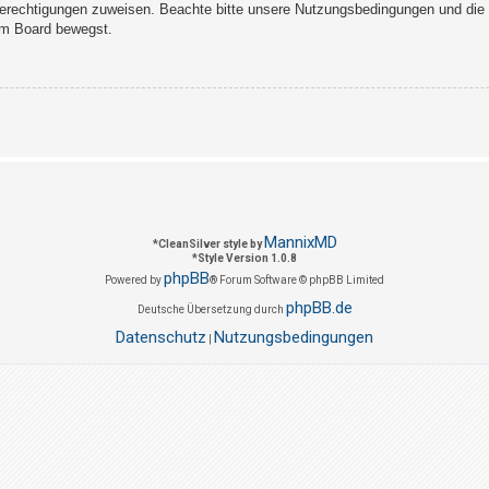
Berechtigungen zuweisen. Beachte bitte unsere Nutzungsbedingungen und die v
sem Board bewegst.
MannixMD
*
CleanSilver style by
*
Style Version 1.0.8
phpBB
Powered by
® Forum Software © phpBB Limited
phpBB.de
Deutsche Übersetzung durch
Datenschutz
Nutzungsbedingungen
|