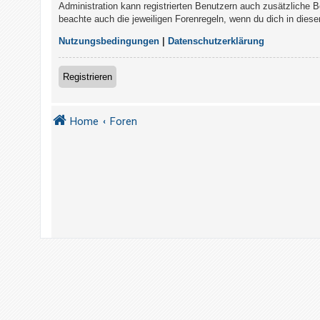
t
Administration kann registrierten Benutzern auch zusätzliche 
beachte auch die jeweiligen Forenregeln, wenn du dich in die
r
i
Nutzungsbedingungen
|
Datenschutzerklärung
e
r
Registrieren
e
n
Home
Foren
U
n
b
e
a
n
t
w
o
r