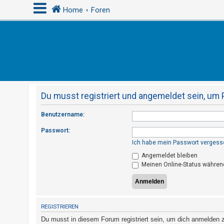
Home
Foren
A
n
m
e
Du musst registriert und angemeldet sein, um 
l
d
Benutzername:
e
Passwort:
n
Ich habe mein Passwort vergess
Angemeldet bleiben
Meinen Online-Status während
R
e
g
i
REGISTRIEREN
s
Du musst in diesem Forum registriert sein, um dich anmelden zu