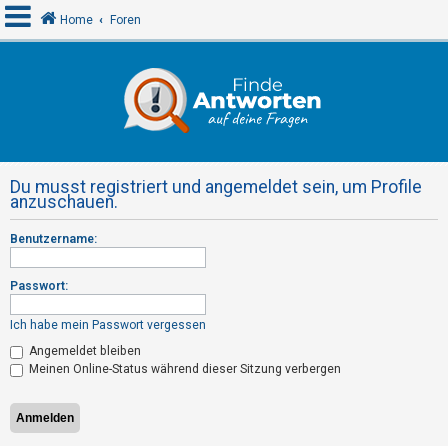
Home
Foren
A
n
m
e
Du musst registriert und angemeldet sein, um Profile
l
anzuschauen.
d
Benutzername:
e
n
Passwort:
Ich habe mein Passwort vergessen
R
Angemeldet bleiben
e
Meinen Online-Status während dieser Sitzung verbergen
g
i
s