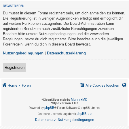
t
REGISTRIEREN
r
Du musst in diesem Forum registriert sein, um dich anmelden zu können.
i
Die Registrierung ist in wenigen Augenblicken erledigt und ermöglicht dir,
e
auf weitere Funktionen zuzugreifen. Die Board-Administration kann
registrierten Benutzern auch zusätzliche Berechtigungen zuweisen.
r
Beachte bitte unsere Nutzungsbedingungen und die verwandten
e
Regelungen, bevor du dich registrierst. Bitte beachte auch die jeweiligen
n
Forenregeln, wenn du dich in diesem Board bewegst.
Nutzungsbedingungen
|
Datenschutzerklärung
U
Registrieren
n
b
e
Home
Foren
Alle Cookies löschen
a
n
MannixMD
*
CleanSilver style by
*
Style Version 1.0.8
t
phpBB
Powered by
® Forum Software © phpBB Limited
w
phpBB.de
Deutsche Übersetzung durch
o
Datenschutz
Nutzungsbedingungen
|
r