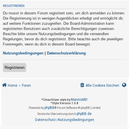
t
REGISTRIEREN
r
Du musst in diesem Forum registriert sein, um dich anmelden zu können.
i
Die Registrierung ist in wenigen Augenblicken erledigt und ermöglicht dir,
e
auf weitere Funktionen zuzugreifen. Die Board-Administration kann
registrierten Benutzern auch zusätzliche Berechtigungen zuweisen.
r
Beachte bitte unsere Nutzungsbedingungen und die verwandten
e
Regelungen, bevor du dich registrierst. Bitte beachte auch die jeweiligen
n
Forenregeln, wenn du dich in diesem Board bewegst.
Nutzungsbedingungen
|
Datenschutzerklärung
U
Registrieren
n
b
e
Home
Foren
Alle Cookies löschen
a
n
MannixMD
*
CleanSilver style by
*
Style Version 1.0.8
t
phpBB
Powered by
® Forum Software © phpBB Limited
w
phpBB.de
Deutsche Übersetzung durch
o
Datenschutz
Nutzungsbedingungen
|
r