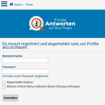
Home
Foren
A
n
m
e
Du musst registriert und angemeldet sein, um Profile
l
anzuschauen.
d
Benutzername:
e
n
Passwort:
Ich habe mein Passwort vergessen
R
Angemeldet bleiben
e
Meinen Online-Status während dieser Sitzung verbergen
g
i
s