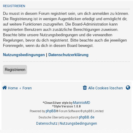
t
REGISTRIEREN
r
Du musst in diesem Forum registriert sein, um dich anmelden zu können.
i
Die Registrierung ist in wenigen Augenblicken erledigt und ermöglicht dir,
e
auf weitere Funktionen zuzugreifen. Die Board-Administration kann
registrierten Benutzern auch zusätzliche Berechtigungen zuweisen.
r
Beachte bitte unsere Nutzungsbedingungen und die verwandten
e
Regelungen, bevor du dich registrierst. Bitte beachte auch die jeweiligen
n
Forenregeln, wenn du dich in diesem Board bewegst.
Nutzungsbedingungen
|
Datenschutzerklärung
U
Registrieren
n
b
e
Home
Foren
Alle Cookies löschen
a
n
MannixMD
*
CleanSilver style by
*
Style Version 1.0.8
t
phpBB
Powered by
® Forum Software © phpBB Limited
w
phpBB.de
Deutsche Übersetzung durch
o
Datenschutz
Nutzungsbedingungen
|
r