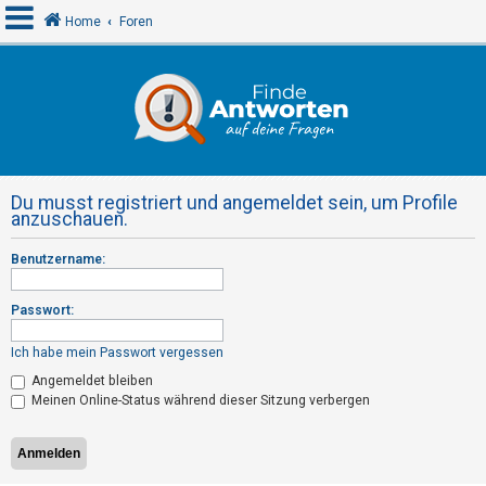
Home
Foren
A
n
m
e
Du musst registriert und angemeldet sein, um Profile
l
anzuschauen.
d
Benutzername:
e
n
Passwort:
Ich habe mein Passwort vergessen
R
Angemeldet bleiben
e
Meinen Online-Status während dieser Sitzung verbergen
g
i
s