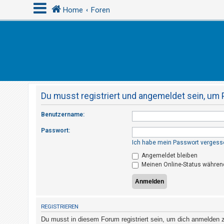
Home
Foren
A
n
m
e
Du musst registriert und angemeldet sein, um 
l
d
Benutzername:
e
Passwort:
n
Ich habe mein Passwort vergess
Angemeldet bleiben
Meinen Online-Status während
R
e
g
i
REGISTRIEREN
s
Du musst in diesem Forum registriert sein, um dich anmelden zu