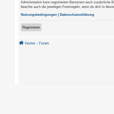
t
Administration kann registrierten Benutzern auch zusätzliche 
beachte auch die jeweiligen Forenregeln, wenn du dich in die
r
i
Nutzungsbedingungen
|
Datenschutzerklärung
e
r
Registrieren
e
n
Home
Foren
U
n
b
e
a
n
t
w
o
r