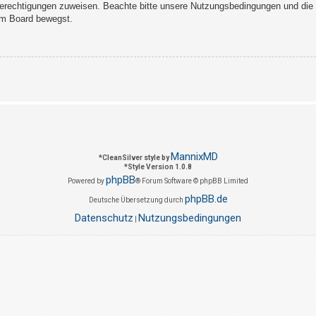
Berechtigungen zuweisen. Beachte bitte unsere Nutzungsbedingungen und die v
sem Board bewegst.
MannixMD
*
CleanSilver style by
*
Style Version 1.0.8
phpBB
Powered by
® Forum Software © phpBB Limited
phpBB.de
Deutsche Übersetzung durch
Datenschutz
Nutzungsbedingungen
|