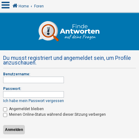
Home
Foren
A
n
m
e
Du musst registriert und angemeldet sein, um Profile
l
anzuschauen.
d
Benutzername:
e
n
Passwort:
Ich habe mein Passwort vergessen
R
Angemeldet bleiben
e
Meinen Online-Status während dieser Sitzung verbergen
g
i
s