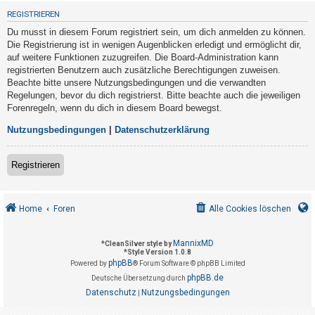
t
REGISTRIEREN
r
Du musst in diesem Forum registriert sein, um dich anmelden zu können.
i
Die Registrierung ist in wenigen Augenblicken erledigt und ermöglicht dir,
e
auf weitere Funktionen zuzugreifen. Die Board-Administration kann
registrierten Benutzern auch zusätzliche Berechtigungen zuweisen.
r
Beachte bitte unsere Nutzungsbedingungen und die verwandten
e
Regelungen, bevor du dich registrierst. Bitte beachte auch die jeweiligen
n
Forenregeln, wenn du dich in diesem Board bewegst.
Nutzungsbedingungen
|
Datenschutzerklärung
U
Registrieren
n
b
e
Home
Foren
Alle Cookies löschen
a
n
MannixMD
*
CleanSilver style by
*
Style Version 1.0.8
t
phpBB
Powered by
® Forum Software © phpBB Limited
w
phpBB.de
Deutsche Übersetzung durch
o
Datenschutz
Nutzungsbedingungen
|
r