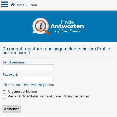
Home
Foren
A
n
m
e
Du musst registriert und angemeldet sein, um Profile
l
anzuschauen.
d
Benutzername:
e
n
Passwort:
Ich habe mein Passwort vergessen
R
Angemeldet bleiben
e
Meinen Online-Status während dieser Sitzung verbergen
g
i
s