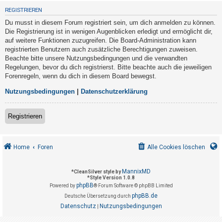
t
REGISTRIEREN
r
Du musst in diesem Forum registriert sein, um dich anmelden zu können.
i
Die Registrierung ist in wenigen Augenblicken erledigt und ermöglicht dir,
e
auf weitere Funktionen zuzugreifen. Die Board-Administration kann
registrierten Benutzern auch zusätzliche Berechtigungen zuweisen.
r
Beachte bitte unsere Nutzungsbedingungen und die verwandten
e
Regelungen, bevor du dich registrierst. Bitte beachte auch die jeweiligen
n
Forenregeln, wenn du dich in diesem Board bewegst.
Nutzungsbedingungen
|
Datenschutzerklärung
U
Registrieren
n
b
e
Home
Foren
Alle Cookies löschen
a
n
MannixMD
*
CleanSilver style by
*
Style Version 1.0.8
t
phpBB
Powered by
® Forum Software © phpBB Limited
w
phpBB.de
Deutsche Übersetzung durch
o
Datenschutz
Nutzungsbedingungen
|
r