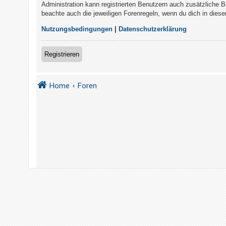
t
Administration kann registrierten Benutzern auch zusätzliche 
beachte auch die jeweiligen Forenregeln, wenn du dich in die
r
i
Nutzungsbedingungen
|
Datenschutzerklärung
e
r
Registrieren
e
n
Home
Foren
U
n
b
e
a
n
t
w
o
r