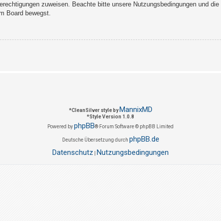
Berechtigungen zuweisen. Beachte bitte unsere Nutzungsbedingungen und die v
sem Board bewegst.
MannixMD
*
CleanSilver style by
*
Style Version 1.0.8
phpBB
Powered by
® Forum Software © phpBB Limited
phpBB.de
Deutsche Übersetzung durch
Datenschutz
Nutzungsbedingungen
|