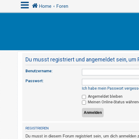
Home
Foren
A
n
m
e
Du musst registriert und angemeldet sein, um 
l
d
Benutzername:
e
Passwort:
n
Ich habe mein Passwort vergess
Angemeldet bleiben
Meinen Online-Status während
R
e
g
i
REGISTRIEREN
s
Du musst in diesem Forum registriert sein, um dich anmelden zu