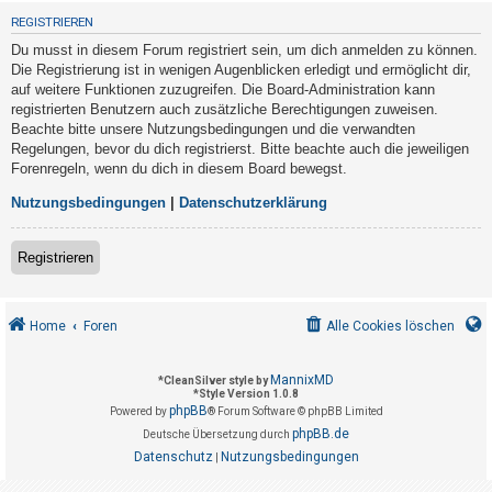
t
REGISTRIEREN
r
Du musst in diesem Forum registriert sein, um dich anmelden zu können.
i
Die Registrierung ist in wenigen Augenblicken erledigt und ermöglicht dir,
e
auf weitere Funktionen zuzugreifen. Die Board-Administration kann
registrierten Benutzern auch zusätzliche Berechtigungen zuweisen.
r
Beachte bitte unsere Nutzungsbedingungen und die verwandten
e
Regelungen, bevor du dich registrierst. Bitte beachte auch die jeweiligen
n
Forenregeln, wenn du dich in diesem Board bewegst.
Nutzungsbedingungen
|
Datenschutzerklärung
U
Registrieren
n
b
e
Home
Foren
Alle Cookies löschen
a
n
MannixMD
*
CleanSilver style by
*
Style Version 1.0.8
t
phpBB
Powered by
® Forum Software © phpBB Limited
w
phpBB.de
Deutsche Übersetzung durch
o
Datenschutz
Nutzungsbedingungen
|
r