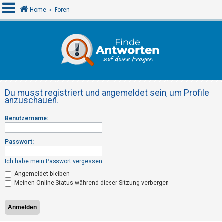
Home
Foren
A
n
m
e
Du musst registriert und angemeldet sein, um Profile
l
anzuschauen.
d
Benutzername:
e
n
Passwort:
Ich habe mein Passwort vergessen
R
Angemeldet bleiben
e
Meinen Online-Status während dieser Sitzung verbergen
g
i
s