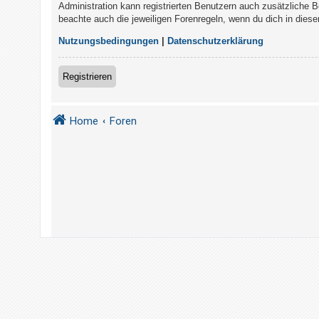
t
Administration kann registrierten Benutzern auch zusätzliche 
beachte auch die jeweiligen Forenregeln, wenn du dich in die
r
i
Nutzungsbedingungen
|
Datenschutzerklärung
e
r
Registrieren
e
n
Home
Foren
U
n
b
e
a
n
t
w
o
r