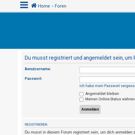
Home
Foren
A
n
m
e
Du musst registriert und angemeldet sein, um 
l
d
Benutzername:
e
Passwort:
n
Ich habe mein Passwort vergess
Angemeldet bleiben
Meinen Online-Status während
R
e
g
i
REGISTRIEREN
s
Du musst in diesem Forum registriert sein, um dich anmelden zu