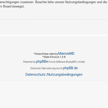
Berechtigungen zuweisen. Beachte bitte unsere Nutzungsbedingungen und die v
sem Board bewegst.
MannixMD
*
CleanSilver style by
*
Style Version 1.0.8
phpBB
Powered by
® Forum Software © phpBB Limited
phpBB.de
Deutsche Übersetzung durch
Datenschutz
Nutzungsbedingungen
|