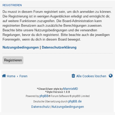
t
REGISTRIEREN
r
Du musst in diesem Forum registriert sein, um dich anmelden zu können.
i
Die Registrierung ist in wenigen Augenblicken erledigt und ermöglicht dir,
e
auf weitere Funktionen zuzugreifen. Die Board-Administration kann
registrierten Benutzern auch zusätzliche Berechtigungen zuweisen.
r
Beachte bitte unsere Nutzungsbedingungen und die verwandten
e
Regelungen, bevor du dich registrierst. Bitte beachte auch die jeweiligen
n
Forenregeln, wenn du dich in diesem Board bewegst.
Nutzungsbedingungen
|
Datenschutzerklärung
U
Registrieren
n
b
e
Home
Foren
Alle Cookies löschen
a
n
MannixMD
*
CleanSilver style by
*
Style Version 1.0.8
t
phpBB
Powered by
® Forum Software © phpBB Limited
w
phpBB.de
Deutsche Übersetzung durch
o
Datenschutz
Nutzungsbedingungen
|
r