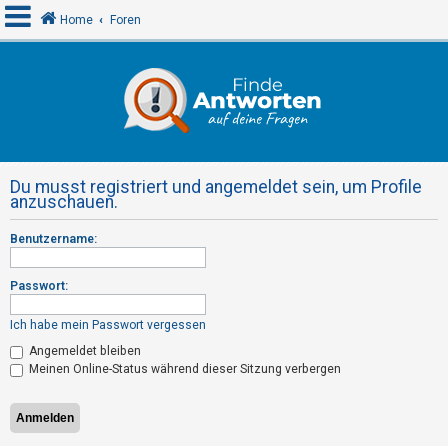
Home
Foren
A
n
m
e
Du musst registriert und angemeldet sein, um Profile
l
anzuschauen.
d
Benutzername:
e
n
Passwort:
Ich habe mein Passwort vergessen
R
Angemeldet bleiben
e
Meinen Online-Status während dieser Sitzung verbergen
g
i
s