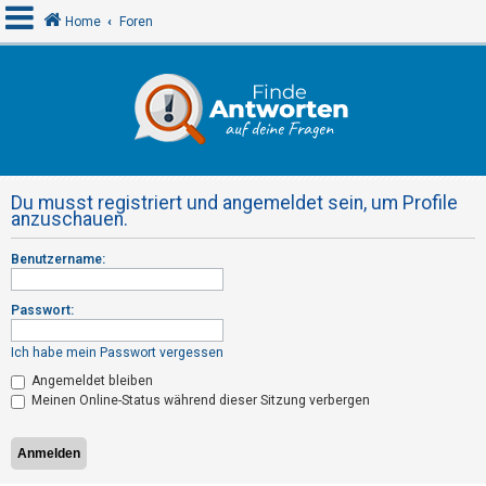
Home
Foren
A
n
m
e
Du musst registriert und angemeldet sein, um Profile
l
anzuschauen.
d
Benutzername:
e
n
Passwort:
Ich habe mein Passwort vergessen
R
Angemeldet bleiben
e
Meinen Online-Status während dieser Sitzung verbergen
g
i
s