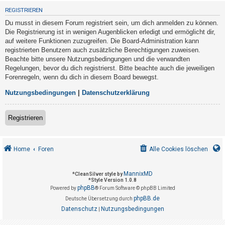
t
REGISTRIEREN
r
Du musst in diesem Forum registriert sein, um dich anmelden zu können.
i
Die Registrierung ist in wenigen Augenblicken erledigt und ermöglicht dir,
e
auf weitere Funktionen zuzugreifen. Die Board-Administration kann
registrierten Benutzern auch zusätzliche Berechtigungen zuweisen.
r
Beachte bitte unsere Nutzungsbedingungen und die verwandten
e
Regelungen, bevor du dich registrierst. Bitte beachte auch die jeweiligen
n
Forenregeln, wenn du dich in diesem Board bewegst.
Nutzungsbedingungen
|
Datenschutzerklärung
U
Registrieren
n
b
e
Home
Foren
Alle Cookies löschen
a
n
MannixMD
*
CleanSilver style by
*
Style Version 1.0.8
t
phpBB
Powered by
® Forum Software © phpBB Limited
w
phpBB.de
Deutsche Übersetzung durch
o
Datenschutz
Nutzungsbedingungen
|
r