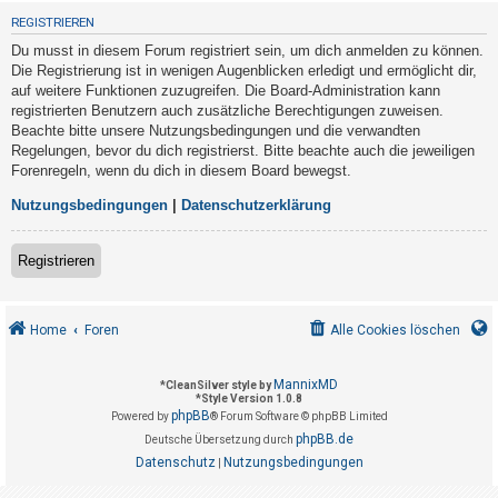
t
REGISTRIEREN
r
Du musst in diesem Forum registriert sein, um dich anmelden zu können.
i
Die Registrierung ist in wenigen Augenblicken erledigt und ermöglicht dir,
e
auf weitere Funktionen zuzugreifen. Die Board-Administration kann
registrierten Benutzern auch zusätzliche Berechtigungen zuweisen.
r
Beachte bitte unsere Nutzungsbedingungen und die verwandten
e
Regelungen, bevor du dich registrierst. Bitte beachte auch die jeweiligen
n
Forenregeln, wenn du dich in diesem Board bewegst.
Nutzungsbedingungen
|
Datenschutzerklärung
U
Registrieren
n
b
e
Home
Foren
Alle Cookies löschen
a
n
MannixMD
*
CleanSilver style by
*
Style Version 1.0.8
t
phpBB
Powered by
® Forum Software © phpBB Limited
w
phpBB.de
Deutsche Übersetzung durch
o
Datenschutz
Nutzungsbedingungen
|
r