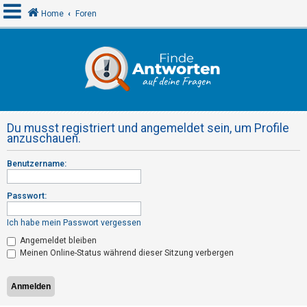
Home
Foren
A
n
m
e
Du musst registriert und angemeldet sein, um Profile
l
anzuschauen.
d
Benutzername:
e
n
Passwort:
Ich habe mein Passwort vergessen
R
Angemeldet bleiben
e
Meinen Online-Status während dieser Sitzung verbergen
g
i
s