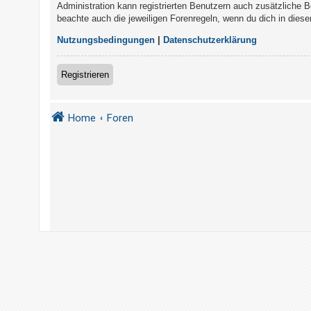
t
Administration kann registrierten Benutzern auch zusätzliche 
beachte auch die jeweiligen Forenregeln, wenn du dich in die
r
i
Nutzungsbedingungen
|
Datenschutzerklärung
e
r
Registrieren
e
n
Home
Foren
U
n
b
e
a
n
t
w
o
r