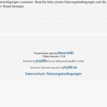
Berechtigungen zuweisen. Beachte bitte unsere Nutzungsbedingungen und die v
sem Board bewegst.
MannixMD
*
CleanSilver style by
*
Style Version 1.0.8
phpBB
Powered by
® Forum Software © phpBB Limited
phpBB.de
Deutsche Übersetzung durch
Datenschutz
Nutzungsbedingungen
|