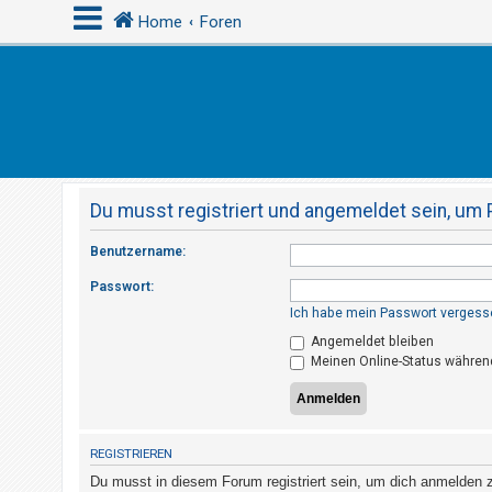
Home
Foren
A
n
m
e
Du musst registriert und angemeldet sein, um 
l
d
Benutzername:
e
Passwort:
n
Ich habe mein Passwort vergess
Angemeldet bleiben
Meinen Online-Status während
R
e
g
i
REGISTRIEREN
s
Du musst in diesem Forum registriert sein, um dich anmelden zu