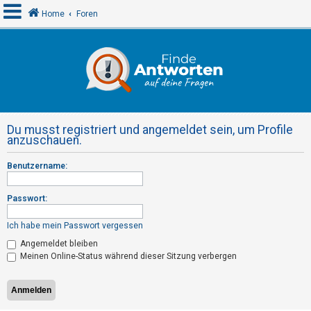
Home
Foren
A
n
m
e
Du musst registriert und angemeldet sein, um Profile
l
anzuschauen.
d
Benutzername:
e
n
Passwort:
Ich habe mein Passwort vergessen
R
Angemeldet bleiben
e
Meinen Online-Status während dieser Sitzung verbergen
g
i
s