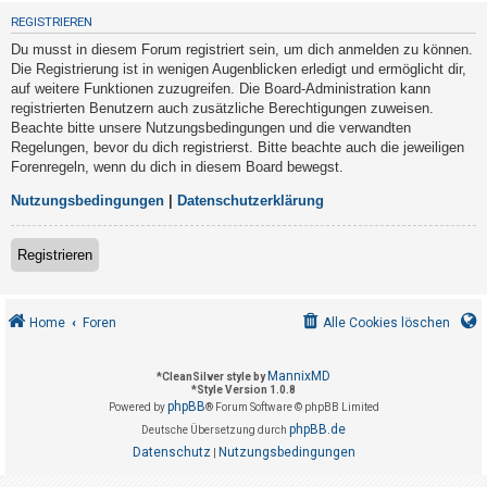
t
REGISTRIEREN
r
Du musst in diesem Forum registriert sein, um dich anmelden zu können.
i
Die Registrierung ist in wenigen Augenblicken erledigt und ermöglicht dir,
e
auf weitere Funktionen zuzugreifen. Die Board-Administration kann
registrierten Benutzern auch zusätzliche Berechtigungen zuweisen.
r
Beachte bitte unsere Nutzungsbedingungen und die verwandten
e
Regelungen, bevor du dich registrierst. Bitte beachte auch die jeweiligen
n
Forenregeln, wenn du dich in diesem Board bewegst.
Nutzungsbedingungen
|
Datenschutzerklärung
U
Registrieren
n
b
e
Home
Foren
Alle Cookies löschen
a
n
MannixMD
*
CleanSilver style by
*
Style Version 1.0.8
t
phpBB
Powered by
® Forum Software © phpBB Limited
w
phpBB.de
Deutsche Übersetzung durch
o
Datenschutz
Nutzungsbedingungen
|
r