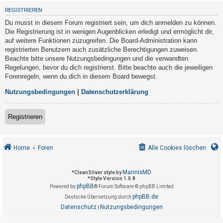
t
REGISTRIEREN
r
Du musst in diesem Forum registriert sein, um dich anmelden zu können.
i
Die Registrierung ist in wenigen Augenblicken erledigt und ermöglicht dir,
e
auf weitere Funktionen zuzugreifen. Die Board-Administration kann
registrierten Benutzern auch zusätzliche Berechtigungen zuweisen.
r
Beachte bitte unsere Nutzungsbedingungen und die verwandten
e
Regelungen, bevor du dich registrierst. Bitte beachte auch die jeweiligen
n
Forenregeln, wenn du dich in diesem Board bewegst.
Nutzungsbedingungen
|
Datenschutzerklärung
U
Registrieren
n
b
e
Home
Foren
Alle Cookies löschen
a
n
MannixMD
*
CleanSilver style by
*
Style Version 1.0.8
t
phpBB
Powered by
® Forum Software © phpBB Limited
w
phpBB.de
Deutsche Übersetzung durch
o
Datenschutz
Nutzungsbedingungen
|
r