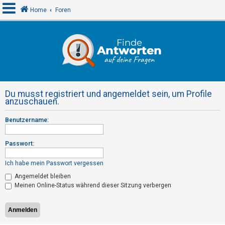
Home
Foren
A
n
m
e
Du musst registriert und angemeldet sein, um Profile
l
anzuschauen.
d
Benutzername:
e
n
Passwort:
Ich habe mein Passwort vergessen
R
Angemeldet bleiben
e
Meinen Online-Status während dieser Sitzung verbergen
g
i
s