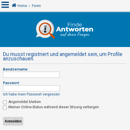
Home
Foren
A
n
m
e
Du musst registriert und angemeldet sein, um Profile
l
anzuschauen.
d
Benutzername:
e
n
Passwort:
Ich habe mein Passwort vergessen
R
Angemeldet bleiben
e
Meinen Online-Status während dieser Sitzung verbergen
g
i
s