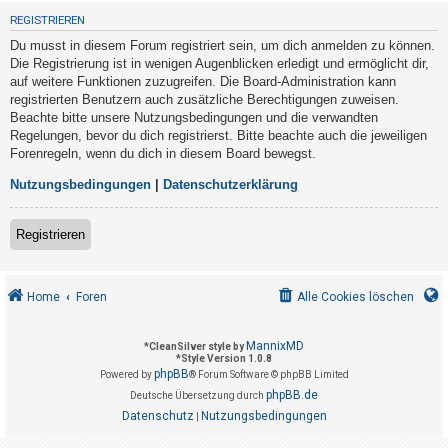
t
REGISTRIEREN
r
Du musst in diesem Forum registriert sein, um dich anmelden zu können.
i
Die Registrierung ist in wenigen Augenblicken erledigt und ermöglicht dir,
e
auf weitere Funktionen zuzugreifen. Die Board-Administration kann
registrierten Benutzern auch zusätzliche Berechtigungen zuweisen.
r
Beachte bitte unsere Nutzungsbedingungen und die verwandten
e
Regelungen, bevor du dich registrierst. Bitte beachte auch die jeweiligen
n
Forenregeln, wenn du dich in diesem Board bewegst.
Nutzungsbedingungen
|
Datenschutzerklärung
U
Registrieren
n
b
e
Home
Foren
Alle Cookies löschen
a
n
MannixMD
*
CleanSilver style by
*
Style Version 1.0.8
t
phpBB
Powered by
® Forum Software © phpBB Limited
w
phpBB.de
Deutsche Übersetzung durch
o
Datenschutz
Nutzungsbedingungen
|
r