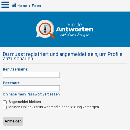
Home
Foren
A
n
m
e
Du musst registriert und angemeldet sein, um Profile
l
anzuschauen.
d
Benutzername:
e
n
Passwort:
Ich habe mein Passwort vergessen
R
Angemeldet bleiben
e
Meinen Online-Status während dieser Sitzung verbergen
g
i
s