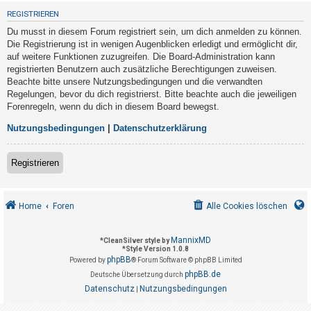
t
REGISTRIEREN
r
Du musst in diesem Forum registriert sein, um dich anmelden zu können.
i
Die Registrierung ist in wenigen Augenblicken erledigt und ermöglicht dir,
e
auf weitere Funktionen zuzugreifen. Die Board-Administration kann
registrierten Benutzern auch zusätzliche Berechtigungen zuweisen.
r
Beachte bitte unsere Nutzungsbedingungen und die verwandten
e
Regelungen, bevor du dich registrierst. Bitte beachte auch die jeweiligen
n
Forenregeln, wenn du dich in diesem Board bewegst.
Nutzungsbedingungen
|
Datenschutzerklärung
U
Registrieren
n
b
e
Home
Foren
Alle Cookies löschen
a
n
MannixMD
*
CleanSilver style by
*
Style Version 1.0.8
t
phpBB
Powered by
® Forum Software © phpBB Limited
w
phpBB.de
Deutsche Übersetzung durch
o
Datenschutz
Nutzungsbedingungen
|
r