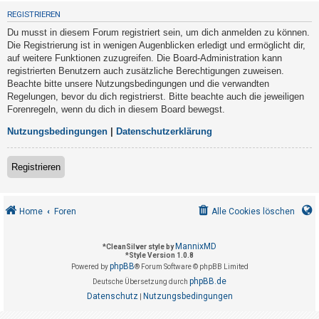
t
REGISTRIEREN
r
Du musst in diesem Forum registriert sein, um dich anmelden zu können.
i
Die Registrierung ist in wenigen Augenblicken erledigt und ermöglicht dir,
e
auf weitere Funktionen zuzugreifen. Die Board-Administration kann
registrierten Benutzern auch zusätzliche Berechtigungen zuweisen.
r
Beachte bitte unsere Nutzungsbedingungen und die verwandten
e
Regelungen, bevor du dich registrierst. Bitte beachte auch die jeweiligen
n
Forenregeln, wenn du dich in diesem Board bewegst.
Nutzungsbedingungen
|
Datenschutzerklärung
U
Registrieren
n
b
e
Home
Foren
Alle Cookies löschen
a
n
MannixMD
*
CleanSilver style by
*
Style Version 1.0.8
t
phpBB
Powered by
® Forum Software © phpBB Limited
w
phpBB.de
Deutsche Übersetzung durch
o
Datenschutz
Nutzungsbedingungen
|
r