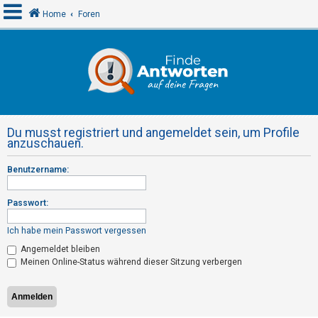
Home
Foren
A
n
m
e
Du musst registriert und angemeldet sein, um Profile
l
anzuschauen.
d
Benutzername:
e
n
Passwort:
Ich habe mein Passwort vergessen
R
Angemeldet bleiben
e
Meinen Online-Status während dieser Sitzung verbergen
g
i
s