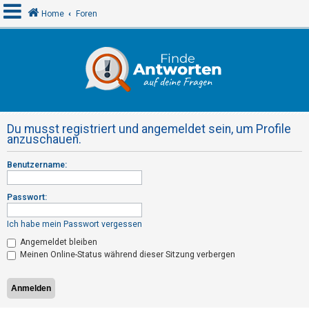
Home
Foren
A
n
m
e
Du musst registriert und angemeldet sein, um Profile
l
anzuschauen.
d
Benutzername:
e
n
Passwort:
Ich habe mein Passwort vergessen
R
Angemeldet bleiben
e
Meinen Online-Status während dieser Sitzung verbergen
g
i
s