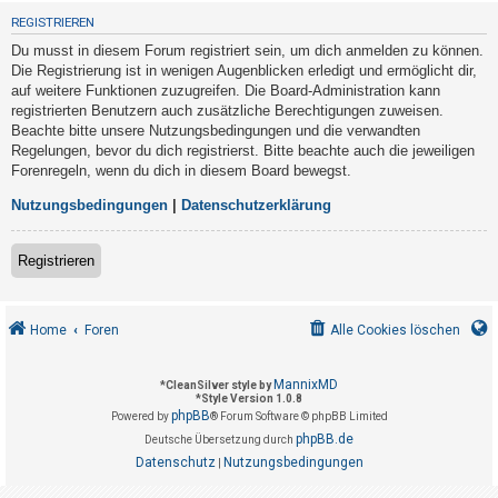
t
REGISTRIEREN
r
Du musst in diesem Forum registriert sein, um dich anmelden zu können.
i
Die Registrierung ist in wenigen Augenblicken erledigt und ermöglicht dir,
e
auf weitere Funktionen zuzugreifen. Die Board-Administration kann
registrierten Benutzern auch zusätzliche Berechtigungen zuweisen.
r
Beachte bitte unsere Nutzungsbedingungen und die verwandten
e
Regelungen, bevor du dich registrierst. Bitte beachte auch die jeweiligen
n
Forenregeln, wenn du dich in diesem Board bewegst.
Nutzungsbedingungen
|
Datenschutzerklärung
U
Registrieren
n
b
e
Home
Foren
Alle Cookies löschen
a
n
MannixMD
*
CleanSilver style by
*
Style Version 1.0.8
t
phpBB
Powered by
® Forum Software © phpBB Limited
w
phpBB.de
Deutsche Übersetzung durch
o
Datenschutz
Nutzungsbedingungen
|
r