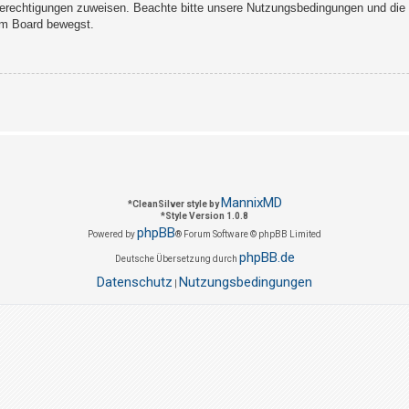
Berechtigungen zuweisen. Beachte bitte unsere Nutzungsbedingungen und die v
sem Board bewegst.
MannixMD
*
CleanSilver style by
*
Style Version 1.0.8
phpBB
Powered by
® Forum Software © phpBB Limited
phpBB.de
Deutsche Übersetzung durch
Datenschutz
Nutzungsbedingungen
|