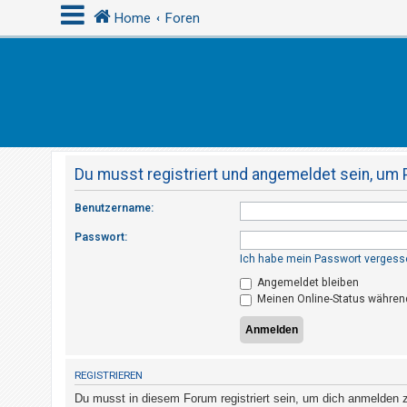
Home
Foren
A
n
m
e
Du musst registriert und angemeldet sein, um 
l
d
Benutzername:
e
Passwort:
n
Ich habe mein Passwort vergess
Angemeldet bleiben
Meinen Online-Status während
R
e
g
i
REGISTRIEREN
s
Du musst in diesem Forum registriert sein, um dich anmelden zu