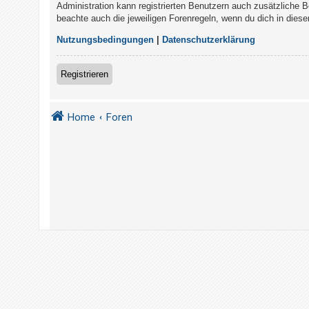
t
Administration kann registrierten Benutzern auch zusätzliche 
beachte auch die jeweiligen Forenregeln, wenn du dich in die
r
i
Nutzungsbedingungen
|
Datenschutzerklärung
e
r
Registrieren
e
n
Home
Foren
U
n
b
e
a
n
t
w
o
r