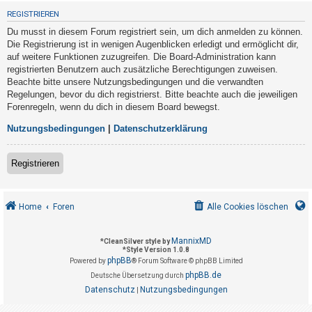
t
REGISTRIEREN
r
Du musst in diesem Forum registriert sein, um dich anmelden zu können.
i
Die Registrierung ist in wenigen Augenblicken erledigt und ermöglicht dir,
e
auf weitere Funktionen zuzugreifen. Die Board-Administration kann
registrierten Benutzern auch zusätzliche Berechtigungen zuweisen.
r
Beachte bitte unsere Nutzungsbedingungen und die verwandten
e
Regelungen, bevor du dich registrierst. Bitte beachte auch die jeweiligen
n
Forenregeln, wenn du dich in diesem Board bewegst.
Nutzungsbedingungen
|
Datenschutzerklärung
U
Registrieren
n
b
e
Home
Foren
Alle Cookies löschen
a
n
MannixMD
*
CleanSilver style by
*
Style Version 1.0.8
t
phpBB
Powered by
® Forum Software © phpBB Limited
w
phpBB.de
Deutsche Übersetzung durch
o
Datenschutz
Nutzungsbedingungen
|
r