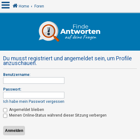
Home
Foren
A
n
m
e
Du musst registriert und angemeldet sein, um Profile
l
anzuschauen.
d
Benutzername:
e
n
Passwort:
Ich habe mein Passwort vergessen
R
Angemeldet bleiben
e
Meinen Online-Status während dieser Sitzung verbergen
g
i
s