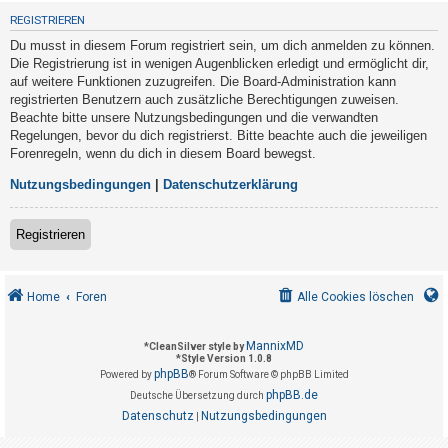
t
REGISTRIEREN
r
Du musst in diesem Forum registriert sein, um dich anmelden zu können.
i
Die Registrierung ist in wenigen Augenblicken erledigt und ermöglicht dir,
e
auf weitere Funktionen zuzugreifen. Die Board-Administration kann
registrierten Benutzern auch zusätzliche Berechtigungen zuweisen.
r
Beachte bitte unsere Nutzungsbedingungen und die verwandten
e
Regelungen, bevor du dich registrierst. Bitte beachte auch die jeweiligen
n
Forenregeln, wenn du dich in diesem Board bewegst.
Nutzungsbedingungen
|
Datenschutzerklärung
U
Registrieren
n
b
e
Home
Foren
Alle Cookies löschen
a
n
MannixMD
*
CleanSilver style by
*
Style Version 1.0.8
t
phpBB
Powered by
® Forum Software © phpBB Limited
w
phpBB.de
Deutsche Übersetzung durch
o
Datenschutz
Nutzungsbedingungen
|
r