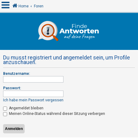
Home
Foren
A
n
m
e
Du musst registriert und angemeldet sein, um Profile
l
anzuschauen.
d
Benutzername:
e
n
Passwort:
Ich habe mein Passwort vergessen
R
Angemeldet bleiben
e
Meinen Online-Status während dieser Sitzung verbergen
g
i
s